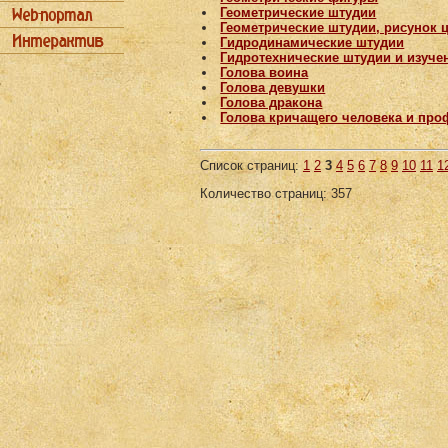
Геометрические штудии
Геометрические штудии, рисунок 
Гидродинамические штудии
Гидротехнические штудии и изуче
Голова воина
Голова девушки
Голова дракона
Голова кричащего человека и про
Список страниц:
1
2
3
4
5
6
7
8
9
10
11
1
Количество страниц: 357