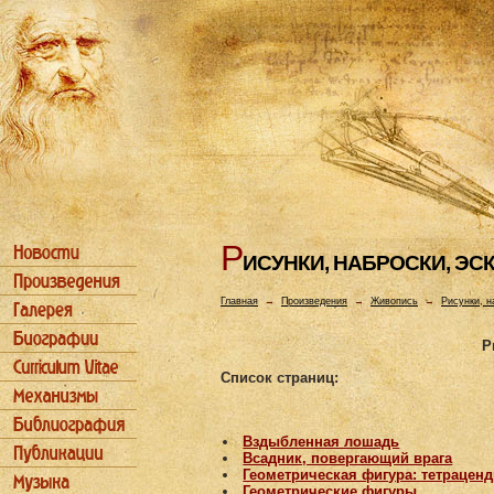
Р
ИСУHКИ, HАБРОСКИ, ЭС
Главная
→
Произведения
→
Живопись
→
Рисунки, н
Р
Список страниц:
Вздыбленная лошадь
Всадник, повергающий врага
Геометрическая фигура: тетрацен
Геометрические фигуры