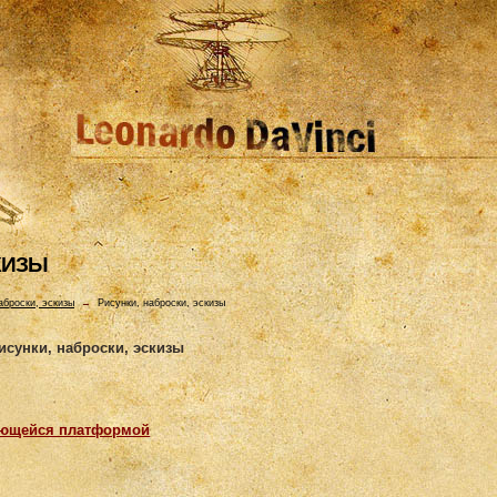
КИЗЫ
аброски, эскизы
→
Рисунки, наброски, эскизы
исунки, наброски, эскизы
ающейся платформой