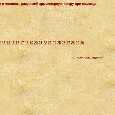
ы и человек, рисующий армиллярную сферу при помощи
2
13
14
15
16
17
18
19
20
21
22
23
24
25
26
27
28
29
30
Список сокращений