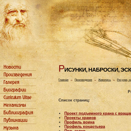
Р
ИСУHКИ, HАБРОСКИ, ЭС
Главная
→
Произведения
→
Живопись
→
Рисунки, н
Р
Список страниц:
Проект подъемного крана с вращ
Проекты храмов
Профиль воина
Профиль кондотьера
Пять голов