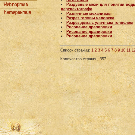
Раздувные мехи для понятия вод
перспектографа
Различные механизмы
Разрез головы человека
Разрез дома с уличным тоннелем
Рисование драпировки
Рисование драпировки
Рисование драпировки
Список страниц:
1
2
3
4
5
6
7
8
9
10
11
1
Количество страниц: 357