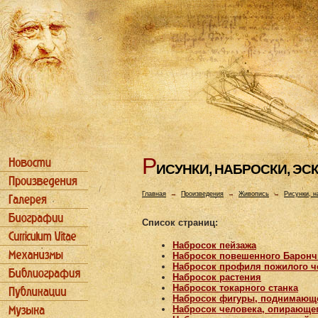
Р
ИСУHКИ, HАБРОСКИ, ЭС
Главная
→
Произведения
→
Живопись
→
Рисунки, н
Список страниц:
Набросок пейзажа
Набросок повешенного Барон
Набросок профиля пожилого ч
Набросок растения
Набросок токарного станка
Набросок фигуры, поднимающе
Набросок человека, опирающег