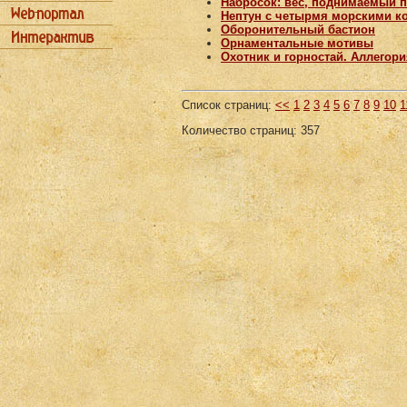
Набросок: вес, поднимаемый 
Нептун с четырмя морскими к
Оборонительный бастион
Орнаментальные мотивы
Охотник и горностай. Аллегори
Список страниц:
<<
1
2
3
4
5
6
7
8
9
10
1
Количество страниц: 357