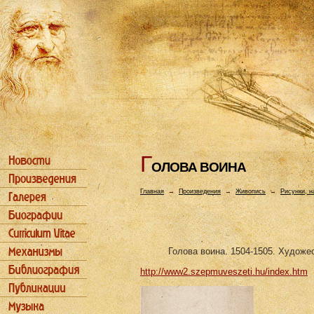
Г
ОЛОВА ВОИHА
Главная
→
Произведения
→
Живопись
→
Рисунки, н
Голова воина. 1504-1505. Художе
http://www2.szepmuveszeti.hu/index.htm