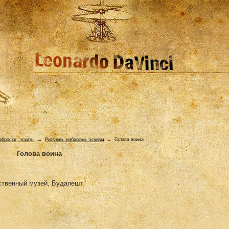
аброски, эскизы
→
Рисунки, наброски, эскизы
→
Голова воина
Голова воина
ственный музей, Будапешт.