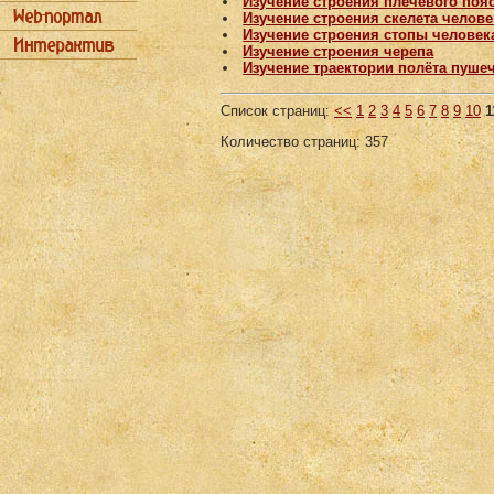
Изучение строения плечевого поя
Изучение строения скелета челове
Изучение строения стопы человек
Изучение строения черепа
Изучение траектории полёта пуше
Список страниц:
<<
1
2
3
4
5
6
7
8
9
10
1
Количество страниц: 357