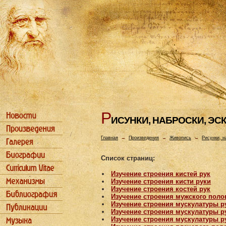
Р
ИСУHКИ, HАБРОСКИ, ЭС
Главная
→
Произведения
→
Живопись
→
Рисунки, н
Список страниц:
Изучение строения кистей рук
Изучение строения кисти руки
Изучение строения костей рук
Изучение строения мужского поло
Изучение строения мускулатуры р
Изучение строения мускулатуры р
Изучение строения мускулатуры р