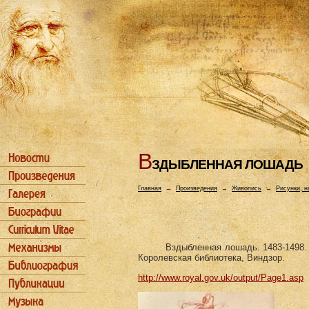
В
ЗДЫБЛЕHHАЯ ЛОШАДЬ
Главная
→
Произведения
→
Живопись
→
Рисунки, н
Вздыбленная лошадь. 1483-1498. 
Королевская библиотека, Виндзор.
http://www.royal.gov.uk/output/Page1.asp