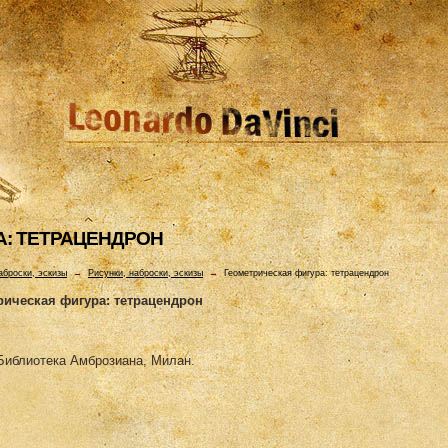
А: ТЕТРАЦЕHДРОH
аброски, эскизы
→
Рисунки, наброски, эскизы
→
Геометрическая фигура: тетрацендрон
рическая фигура: тетрацендрон
 Библиотека Амброзиана, Милан.