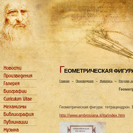
Г
ЕОМЕТРИЧЕСКАЯ ФИГУР
Главная
→
Произведения
→
Живопись
→
Рисунки, н
Геомет
Геометрическая фигура: тетрацендрон.
http://www.ambrosiana.it/ita/index.htm