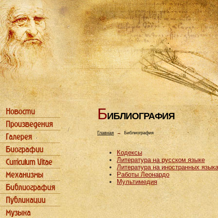
Б
ИБЛИОГРАФИЯ
Главная
→
Библиография
Кодексы
Литература на русском языке
Литература на иностранных язык
Работы Леонардо
Мультимедия