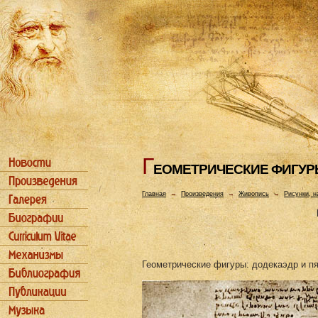
Г
ЕОМЕТРИЧЕСКИЕ ФИГУ
Главная
→
Произведения
→
Живопись
→
Рисунки, н
Геометрические фигуры: додекаэдр и пят