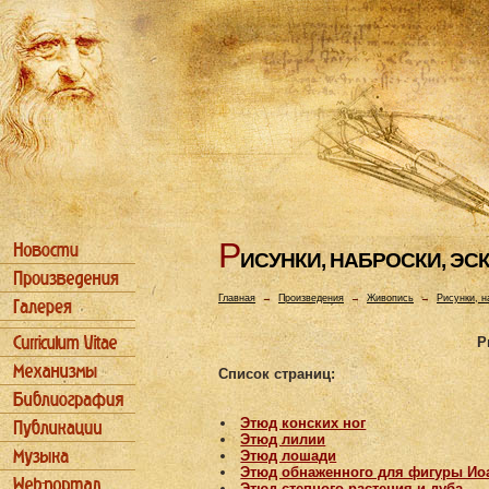
Р
ИСУHКИ, HАБРОСКИ, ЭС
Главная
→
Произведения
→
Живопись
→
Рисунки, н
Р
Список страниц:
Этюд конских ног
Этюд лилии
Этюд лошади
Этюд обнаженного для фигуры Ио
Этюд степного растения и дуба