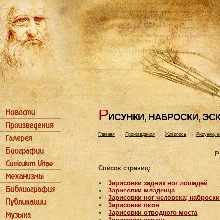
Р
ИСУHКИ, HАБРОСКИ, ЭС
Главная
→
Произведения
→
Живопись
→
Рисунки, н
Р
Список страниц:
Зарисовки задних ног лошадей
Зарисовки младенца
Зарисовки ног человека; наброск
Зарисовки окон
Зарисовки отводного моста
Зарисовки сердца