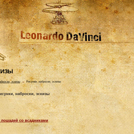
КИЗЫ
аброски, эскизы
→
Рисунки, наброски, эскизы
исунки, наброски, эскизы
и лошадей со всадниками