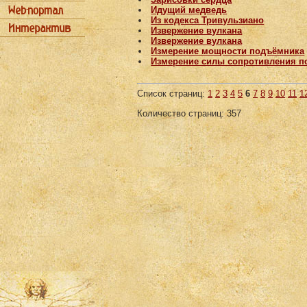
Идущий медведь
Из кодекса Тривульзиано
Извержение вулкана
Извержение вулкана
Измерение мощности подъёмника
Измерение силы сопротивления п
Список страниц:
1
2
3
4
5
6
7
8
9
10
11
1
Количество страниц: 357