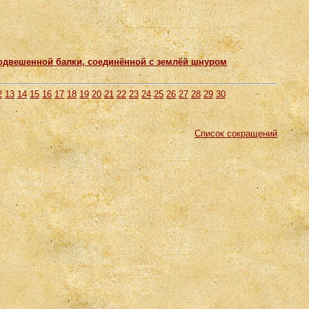
одвешенной балки, соединённой с землёй шнуром
2
13
14
15
16
17
18
19
20
21
22
23
24
25
26
27
28
29
30
Список сокращений