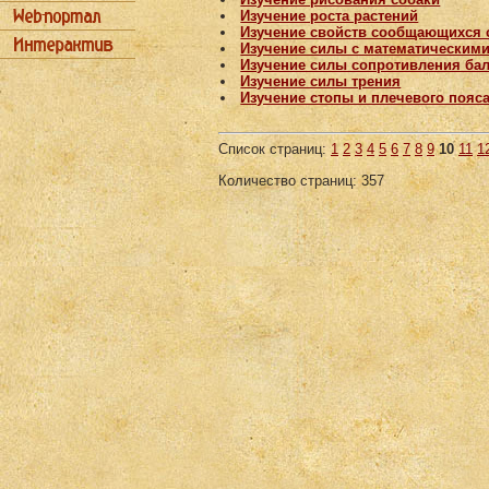
Изучение роста растений
Изучение свойств сообщающихся 
Изучение силы с математическим
Изучение силы сопротивления бал
Изучение силы трения
Изучение стопы и плечевого пояс
Список страниц:
1
2
3
4
5
6
7
8
9
10
11
1
Количество страниц: 357