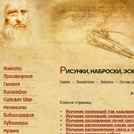
Р
ИСУHКИ, HАБРОСКИ, ЭС
Главная
→
Произведения
→
Живопись
→
Рисунки, н
Р
Список страниц:
Изучение пропорций (так называе
Изучение пропорций человеческог
Изучение прохождения лучей света
Изучение расположения плода че
Изучение распределения света и т
Изучение рисования собаки