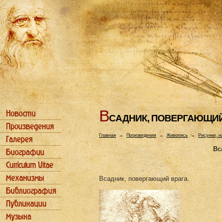
В
САДHИК, ПОВЕРГАЮЩИЙ
Главная
→
Произведения
→
Живопись
→
Рисунки, н
Вс
Всадник, повергающий врага.