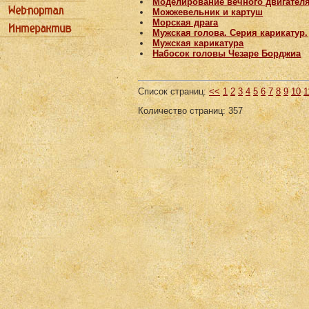
Моделирование вечного двигател
Можжевельник и картуш
Морская драга
Мужская голова. Серия карикатур.
Мужская карикатура
Набосок головы Чезаре Борджиа
Список страниц:
<<
1
2
3
4
5
6
7
8
9
10
1
Количество страниц: 357