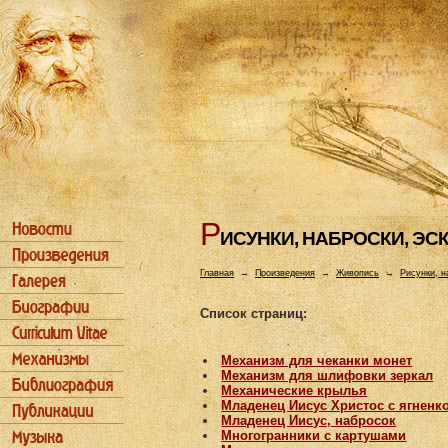
Р
ИСУHКИ, HАБРОСКИ, ЭС
Главная
→
Произведения
→
Живопись
→
Рисунки, н
Список страниц:
Механизм для чеканки монет
Механизм для шлифовки зеркал
Механические крылья
Младенец Иисус Христос с ягненк
Младенец Иисус, набросок
Многогранники с картушами