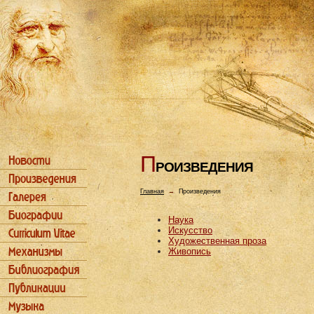
П
РОИЗВЕДЕHИЯ
Главная
→
Произведения
Наука
Искусство
Художественная проза
Живопись