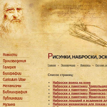
Р
ИСУHКИ, HАБРОСКИ, ЭС
Главная
→
Произведения
→
Живопись
→
Рисунки, н
Список страниц:
Наброски воина на коне
Наброски к памятнику Тривульци
Наброски к памятнику Тривульци
Наброски к памятнику Франческо
Наброски к памятнику Франческо
Наброски лошадей и всадников д
Наброски механизмов для показа