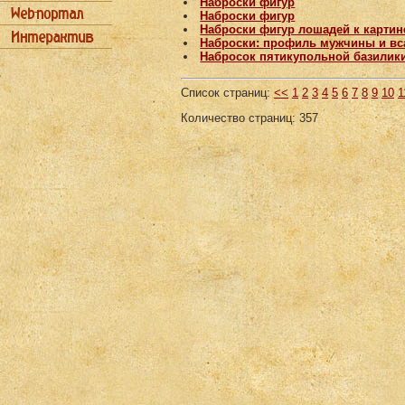
Наброски фигур
Наброски фигур
Наброски фигур лошадей к картин
Наброски: профиль мужчины и вс
Набросок пятикупольной базилик
Список страниц:
<<
1
2
3
4
5
6
7
8
9
10
1
Количество страниц: 357