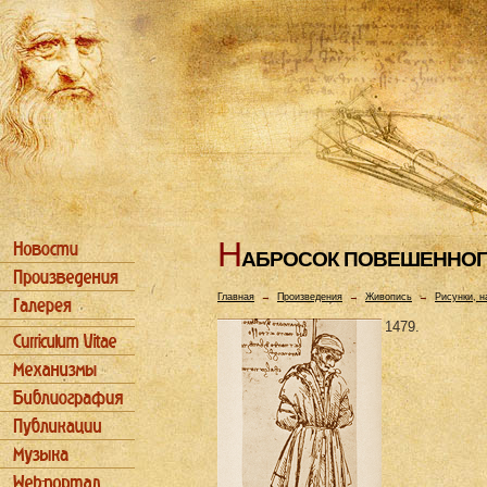
Н
АБРОСОК ПОВЕШЕHHОГ
Главная
→
Произведения
→
Живопись
→
Рисунки, н
1479.