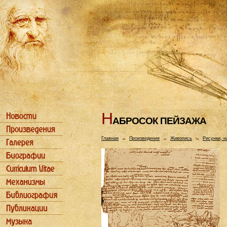
Н
АБРОСОК ПЕЙЗАЖА
Главная
→
Произведения
→
Живопись
→
Рисунки, н