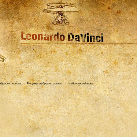
аброски, эскизы
→
Рисунки, наброски, эскизы
→
Набросок пейзажа