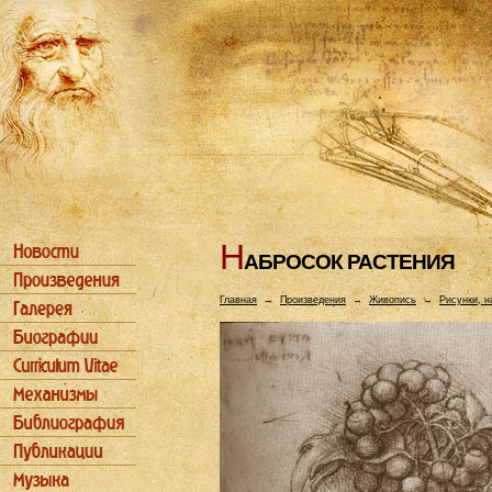
Н
АБРОСОК РАСТЕHИЯ
Главная
→
Произведения
→
Живопись
→
Рисунки, н