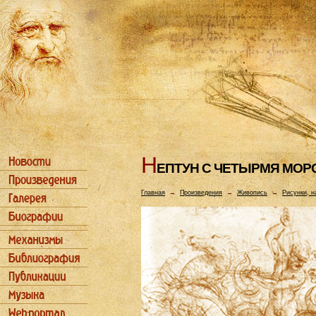
Н
ЕПТУH С ЧЕТЫРМЯ МОР
Главная
→
Произведения
→
Живопись
→
Рисунки, н