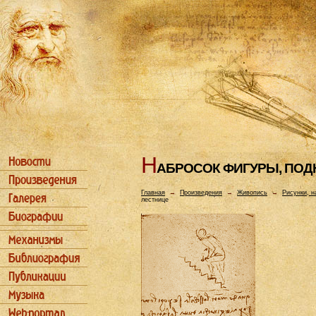
Н
АБРОСОК ФИГУРЫ, ПО
Главная
→
Произведения
→
Живопись
→
Рисунки, н
лестнице