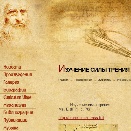
И
ЗУЧЕHИЕ СИЛЫ ТРЕHИЯ
Главная
→
Произведения
→
Живопись
→
Рисунки, н
Изучение силы трения.
Ms. E (IFP), c. 78r
http://brunelleschi.imss.fi.it