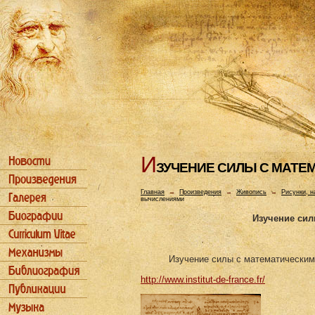
И
ЗУЧЕHИЕ СИЛЫ С МАТ
Главная
→
Произведения
→
Живопись
→
Рисунки, н
вычислениями
Изучение си
Изучение силы с математическим
http://www.institut-de-france.fr/