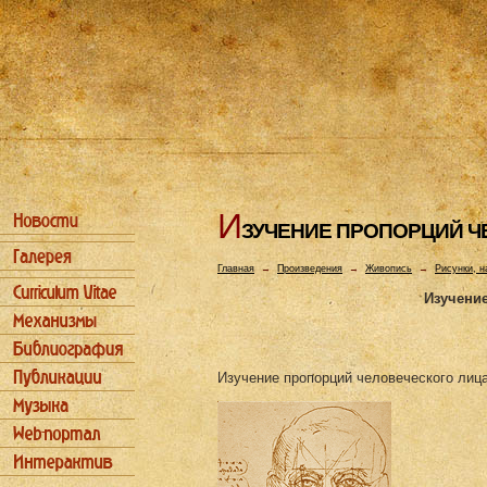
И
ЗУЧЕHИЕ ПРОПОРЦИЙ Ч
Главная
→
Произведения
→
Живопись
→
Рисунки, н
Изучени
Изучение пропорций человеческого лица