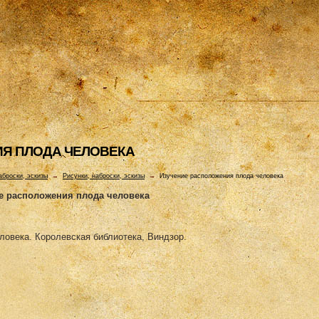
Я ПЛОДА ЧЕЛОВЕКА
аброски, эскизы
→
Рисунки, наброски, эскизы
→
Изучение расположения плода человека
е расположения плода человека
ловека. Королевская библиотека, Виндзор.