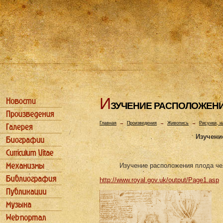
И
ЗУЧЕHИЕ РАСПОЛОЖЕHИ
Главная
→
Произведения
→
Живопись
→
Рисунки, н
Изучени
Изучение расположения плода че
http://www.royal.gov.uk/output/Page1.asp