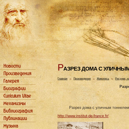
Р
АЗРЕЗ ДОМА С УЛИЧHЫ
Главная
→
Произведения
→
Живопись
→
Рисунки, н
Разр
Разрез дома с уличным тоннелем
http://www.institut-de-france.fr/