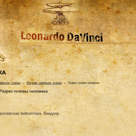
КА
аброски, эскизы
→
Рисунки, наброски, эскизы
→
Разрез головы человека
Разрез головы человека
оролевская библиотека, Виндзор.