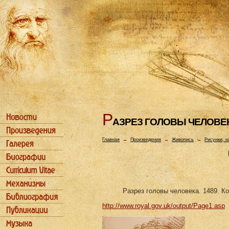
Р
АЗРЕЗ ГОЛОВЫ ЧЕЛОВЕ
Главная
→
Произведения
→
Живопись
→
Рисунки, н
Разрез головы человека. 1489. К
http://www.royal.gov.uk/output/Page1.asp