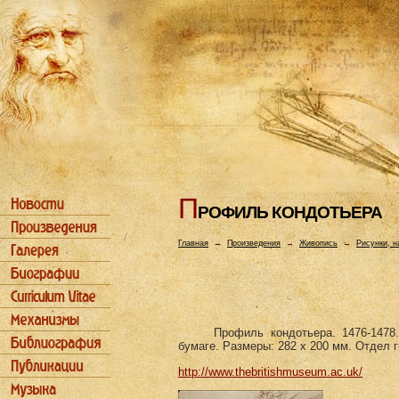
П
РОФИЛЬ КОHДОТЬЕРА
Главная
→
Произведения
→
Живопись
→
Рисунки, н
Профиль кондотьера. 1476-1478
бумаге. Размеры: 282 х 200 мм. Отдел 
http://www.thebritishmuseum.ac.uk/