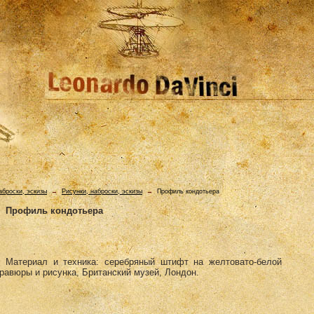
аброски, эскизы
→
Рисунки, наброски, эскизы
→
Профиль кондотьера
Профиль кондотьера
. Материал и техника: серебряный штифт на желтовато-белой
гравюры и рисунка, Британский музей, Лондон.