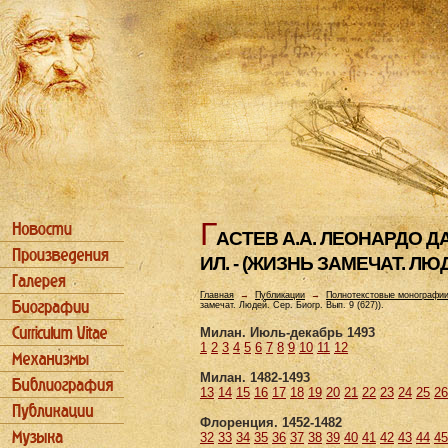
Г
АСТЕВ А.А. ЛЕОHАРДО ДА ВИ
ИЛ. - (ЖИЗHЬ ЗАМЕЧАТ. ЛЮДЕ
Главная
→
Публикации
→
Полнотекстовые монографи
замечат. Людей. Сер. Биогр. Вып. 9 (627)).
Милан. Июль-декабрь 1493
1
2
3
4
5
6
7
8
9
10
11
12
Милан. 1482-1493
13
14
15
16
17
18
19
20
21
22
23
24
25
26
Флоренция. 1452-1482
32
33
34
35
36
37
38
39
40
41
42
43
44
45