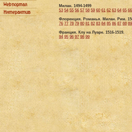
Милан. 1494-1499
53
54
55
56
57
58
59
60
61
62
63
64
65
66
Флоренция. Романья. Милан. Рим. 150
76
77
78
79
80
81
82
83
84
85
86
87
88
89
Франция. Клу на Луаре. 1516-1519.
94
95
96
97
98
99