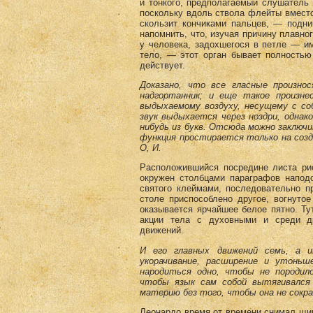
и тонкого, предполагае­мый слушатель
поскольку вдоль ствола флейты вместо
скользит кончиками пальцев, — подни
напомнить, что, изучая причину плавног
у человека, задохшегося в петле — им
тело, — этот орган бывает полностью 
действует.
Доказано, что все гласные произно
надгортанник; и еще такое произне
выдыхаемому воздуху, несущему с со
звук выдыхается через ноздри, однак
нибудь из букв. Отсюда можно заключит
функция простирается только на созд
О, И.
Расположившийся посредине листа рис
окружен столбцами параграфов наподо
святого клеймами, последовательно п
столе приспособлено другое, вогну­то
оказывается ярчайшее белое пятно. Ту
акции тела с духовными и среди др
движений.
И его главных движений семь, а и
укорачивание, рас­ширение и утонь
народиться одно, чтобы не породил
чтобы язык сам собой вытягивался
материю без того, чтобы она не сокр
Леонардо время от времени снимал щипц