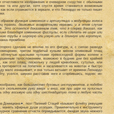
и отчетливости изображения и очевид­ном сходстве с обычными
нно та или другая, хотя спустя время становится воз­можным
 как если отражаются в зеркале, и что Леонардо не только пишет
рки.
образом функ­ция изменения и артикуляции и модуляции голоса
ец трахеи, движимых возв­ратными нервами, и в этом случае
я. Это остается доказанным тем, что я спер­ва доказал, как
ни­же благодаря изменению фистулы, если сделать ее шире или
ению трубы в широкую или узкую или в длинную или короткую,
вании тромбона.
оторого сделана не вполне по его фигуре, и, с силою разводя
помещению, притом подбитый куньим мехом оливковый плащ
ы обтянутые красными чулками превосходной формы колени и
ер­шенным телосложением, возможно в будние дни без край­ней
, как этот плащ, поскольку у людей кривобоких, сутулых, или
 протирается на лопатках и засаливается на животах и быстро
ду мало изнашивает, и она только вет­шает от времени.Леонардо
ту, уселся, широко расставив ноги и сгорбившись, поднес ин­
кообразно, как большинство духовых инструментов, а подобно
ся скольжением руки вверх и вниз, как при игре на кулисных
ь одну восьмую или одну шестнадцатую то­на и любую часть
ра Домициана
, поэт Папиний Стаций называет флейту ревущим
ся, манить эфирные души усопших. Применительно к инструменту
урное сравнение отчасти оправ­дывается: ожидая звука нежного