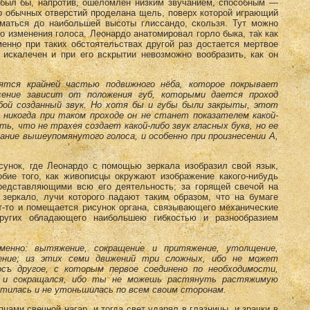
 был бы, напротив, ошеломлен низким зву­чанием, способным —
 обычных отверстий проделана щель, поверх кото­рой играющий
­маться до наибольшей высоты глиссандо, скользя. Тут можно
о измене­ния голоса, Леонардо анатомировал горло быка, так как
енно при таких об­стоятельствах другой раз достается мертвое
искалечен и при его вскрытии не­возможно вообразить, как он
сятся крайней ча­стью подвижного нёба, которое покрывает
сение зависит от положения губ, ко­торыми дается проход
бой созданный звук. Но хотя бы и губы были закрыты, этот
о никогда при таком проходе он не станет показателем какой-
ь, что не трахея создает какой-либо звук гласных букв, но ее
ание вышеупомянутого голоса, и особенно при произнесении А,
унок, где Лео­нардо с помощью зеркала изобразил свой язык,
бие того, как живописцы окружают изображение какого-нибудь
редставляющими всю его деятельность; за горящей свечой на
е зеркало, лучи которого падают таким образом, что на бумаге
т-то и по­мещается рисунок органа, связывающего механические
угих обладающего наи­большею гибкостью и разнообразием
менно: вытяжение, сокращение и притяжение, утолщение,
шение; из этих семи движений три слож­ных, ибо не может
осъ другое, с которым первое соединено по необходимости,
 и сокращался, ибо ты не можешь растянуть растяжимую
атилась и не утоньшилась по всем своим сторонам.
ами свечной нагар, и тогда свет ударял в глазницы, и зрачки в