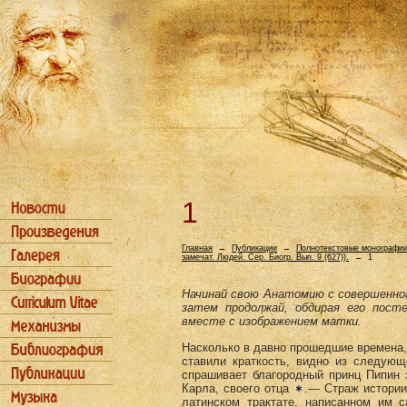
1
Главная
→
Публикации
→
Полнотекстовые монографи
замечат. Людей. Сер. Биогр. Вып. 9 (627)).
→
1
Начинай свою Анатомию с совершенног
затем про­должай, обдирая его пос
вместе с изображением матки.
Насколько в давно прошедшие времена,
ста­вили краткость, видно из следую
спрашивает благородный принц Пипин з
Карла, своего отца
.— Страж истории
латинском трактате, на­писанном им