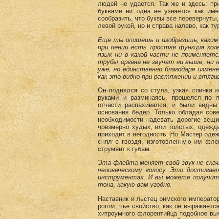
людей не удается. Так же и здесь: пр
буквами ни одна не узнается как име
сообразить, что буквы все перевернуты,
левой рукой, но и справа налево, как ту
Еще ты опишешь и изобразишь, каким 
при пении есть простая функция кол
язык ни в какой части не применяетс
трубы органа не звучат ни выше, ни 
уже, но единственно благодаря измен
как это видно при растяжении и втяги
Он поднялся со стула, узкая спинка к
руками и разминаясь, прошелся по 
отчасти распахивался, и были видн
основания бедер. Только обладая сов
необходимости надевать дорогие вещи
чрезмерно худых, или толстых, одежда
приходит в негодность. Но Мастер одеж
снял с гвоздя, изготовленную им флей
струмент к губам.
Эта флейта меняет свой звук не скач
человеческому голосу. Это достигает
инструментах. И вы мо­жете получит
тона, какую вам угодно.
Наставник и льстец римского императо
рогом, чье свойство, как он выражает
хитроумного флорентийца подобное выч