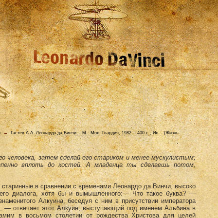
и
→
Гастев А.А. Леонардо да Винчи. - М.: Мол. Гвардия, 1982. - 400 с., Ил. - (Жизнь
о человека, за­тем сделай его стариком и менее мускулистым;
тепенно вплоть до костей. А мла­денца ты сделаешь потом,
 старинные в сравнении с временами Леонардо да Винчи, высоко
щего диалога, хотя бы и вымышленного:— Что такое буква? —
наменитого Алкуина, беседуя с ним в присут­ствии императора
, — отвечает этот Алкуин, высту­пающий под именем Альбина в
 самим в восьмом столетии от рождества Христова для целей