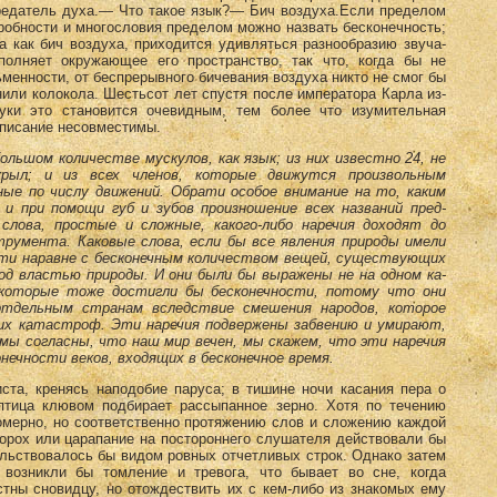
едатель духа.— Что такое язык?— Бич воздуха.Если пределом
робности и многословия пределом можно назвать бес­конечность;
 как бич воздуха, приходится удивляться разнообразию звуча­
олняет окружаю­щее его пространство, так что, когда бы не
менности, от беспрерывного би­чевания воздуха никто не смог бы
нили колокола. Шестьсот лет спустя по­сле императора Карла из-
ауки это становится очевидным, тем более что изу­мительная
описа­ние несовместимы.
льшом количе­стве мускулов, как язык; из них известно 24, не
рыл; и из всех членов, которые движутся произвольным
ые по числу движений. Обрати особое внимание на то, каким
и при помощи губ и зубов произношение всех названий пред­
лова, простые и слож­ные, какого-либо наречия доходят до
трумента. Каковые слова, если бы все явления природы имели
ости наравне с бесконечным количеством вещей, су­ществующих
д властью природы. И они были бы выражены не на одном ка­
, которые тоже достиг­ли бы бесконечности, потому что они
отдельным странам вследствие смешения народов, которое
их катастроф. Эти наречия подвержены забвению и умира­ют,
и мы согласны, что наш мир вечен, мы скажем, что эти наречия
нечности веков, входя­щих в бесконечное время.
та, кренясь на­подобие паруса; в тишине ночи касания пера о
тица клювом подбирает рас­сыпанное зерно. Хотя по течению
омерно, но соответственно протяжению слов и сложению каждой
шорох или царапание на постороннего слушателя действовали бы
льствовалось бы видом ровных отчетливых строк. Одна­ко затем
 возникли бы томление и тревога, что бывает во сне, когда
тны сновидцу, но отождест­вить их с кем-либо из знакомых ему