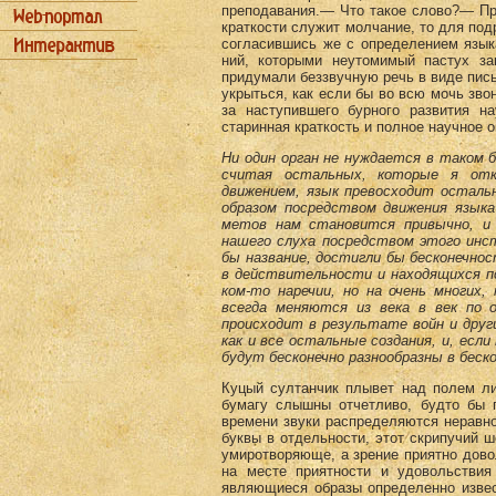
преподавания.— Что такое слово?— Пр
краткости служит молчание, то для под
согласившись же с определением языка
ний, которыми неутомимый пастух зап
придумали без­звучную речь в виде пись
укрыться, как если бы во всю мочь зво
за наступившего бурного разви­тия н
старинная краткость и полное научное 
Ни один орган не нуждается в таком бо
считая остальных, которые я отк
движением, язык превосходит остальн
образом посредством движения языка 
метов нам становится привычно, и с
нашего слуха по­средством этого инс
бы название, достигли бы беско­нечн
в действительности и находящихся по
ком-то наречии, но на очень многих
всегда меняются из века в век по 
происходит в результате войн и друг
как и все остальные создания, и, есл
будут бесконечно разнообразны в беско
Куцый султанчик плывет над полем лис
бумагу слышны отчетливо, будто бы п
времени звуки распре­деляются неравн
буквы в отдельности, этот скри­пучий 
умиротворяюще, а зрение приятно до­во
на месте приятности и удовольствия
являющие­ся образы определенно извес