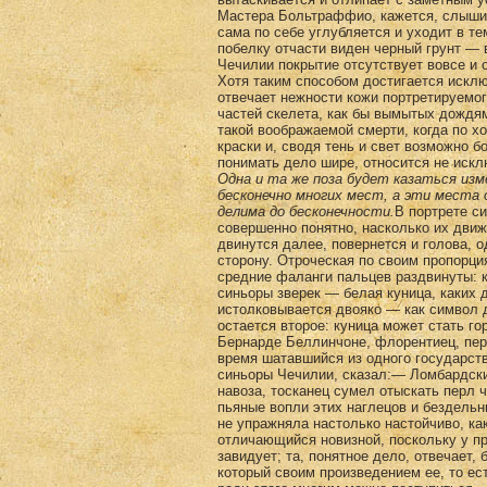
Мастера Больтраффио, кажется, слышит
сама по себе углубляется и уходит в т
побелку отчасти виден черный грунт — 
Чечилии покрытие отсутствует вовсе и 
Хотя таким способом достигается искл
отвечает нежности кожи портретируемог
частей скелета, как бы вымытых дождям
такой воображаемой смерти, когда по 
краски и, сводя тень и свет возможно б
понимать дело шире, относится не и
Одна и та же поза будет казаться изм
бесконечно многих мест, а эти места 
делима до бесконечности.
В портрете с
совершенно понятно, насколько их движ
двинутся далее, повернется и голова, 
сторону. Отроческая по своим пропорц
средние фаланги пальцев раздвинуты: 
синьоры зверек — белая куница, каких 
истолковывается двояко — как символ 
остается второе: куница может стать г
Бернарде Беллинчоне, флорентиец, пер
время шатавшийся из одного государств
синьоры Чечилии, сказал:— Ломбардски
навоза, тосканец сумел отыскать перл 
пьяные вопли этих наглецов и бездельн
не упражняла настолько настойчиво, как
отличающийся новизной, поскольку у п
завидует; та, понятное дело, отвечает,
который своим произведением ее, то ес