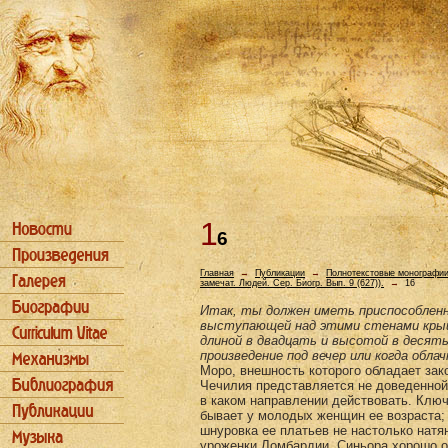
1
6
Главная
→
Публикации
→
Полнотекстовые монографи
замечат. Людей. Сер. Биогр. Вып. 9 (627)).
→
16
Итак, ты должен иметь приспособленн
выступающей над этими стенами крыш
длиной в двадцать и высотой в десять
произведение под вечер или когда обл
Моро, внешность которого обладает зак
Чечилия представляется не доведенной 
в каком направлении действовать. Клю
бывает у молодых женщин ее возраста; 
шнуровка ее платьев не настолько нат
уроженки Ломбардии. Синьора хорошо об