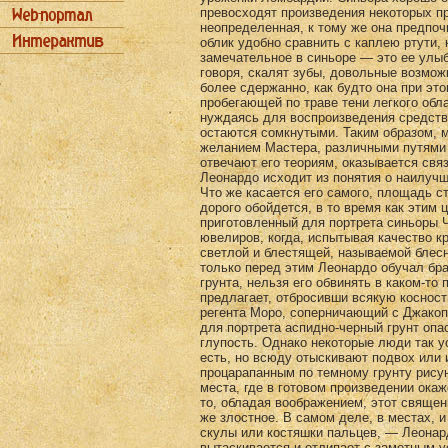
превосходят произведения некоторых п
неопределенная, к тому же она предпоч
облик удобно сравнить с каплею ртути,
замечательное в синьоре — это ее улыб
говоря, скалят зубы, довольные возмож
более сдержанно, как будто она при эт
пробегающей по траве тени легкого обл
нуждаясь для воспроизведения средств
остаются сомкнутыми. Таким образом, 
желанием Мастера, различными путями 
отвечают его теориям, оказывается свя
Леонардо исходит из понятия о наилуч
Что же касается его самого, площадь ст
дорого обойдется, в то время как этим
приготовленный для портрета синьоры Ч
ювелиров, когда, испытывая качество к
светлой и блестящей, называемой блес
только перед этим Леонардо обучал бр
грунта, нельзя его обвинять в каком-т
предлагает, отбросивши всякую косност
регента Моро, соперничающий с Джакоп
для портрета аспидно-черный грунт опа
глупость. Однако некоторые люди так у
есть, но всюду отыскивают подвох или 
процарапанным по темному грунту рису
места, где в готовом произведении ока
то, обладая воображением, этот священ
же злостное. В самом деле, в местах, 
скулы или костяшки пальцев, — Леонард
вытаскивается и отлипает с заметным 