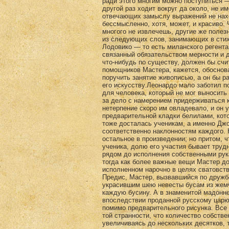
ради этого многим можно поступиться — 
другой раз ходит вокруг да около, не и
отвечающих замыслу выражений не наход
бессмысленно, хотя, может, и красиво.
многого не извлечешь, другие же поле
из следующих слов, занимающих в стих
Лодовико — то есть миланского регента 
связанный обязательством мерности и 
что-нибудь по существу, должен бы счи
помощников Мастера, кажется, обоснова
поручить занятие живописью, а он бы 
его искусству.Леонардо мало заботил п
для человека, который не мог выносить
за дело с намерением придерживаться к
нетерпение скоро им овладевало, и он 
предварительной кладки белилами, кот
тоже досталась ученикам, а именно Д
соответственно наклонностям каждого. К
остальное в произведении; но притом, 
ученика, долю его участия бывает трудн
рядом до исполнения собственными рук
тогда как более важные вещи Мастер до
исполненном нарочно в целях сватовст
Предис, Мастер, вызвавшийся по дружбе
украсившим шею невесты бусам из жемч
каждую бусину. А в знаменитой мадонн
впоследствии проданной русскому царю
помимо предварительного рисунка. Все
той странности, что количество собстве
увеличиваясь до нескольких десятков, 