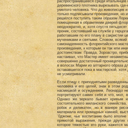
распространившееся среди итальянцев 
деревенского плотника вырезывать где-
умелого человека. Что до живописцев и
только подписывали произведения, но и
решился поступить таким образом Лорен
помещенная в обрамлении дверей флор
неоднократно, и, хотя спустя пятьдеся
проник, состоявший на службе у герцог
работавшим по его плану в сакристии це
мучениками и святыми. Словом, всякий 
самонадеянность флорентийского мастер
произведения, к которым он так или ин
достоинствам. Правда, Зороастро, приб
настаивал, что Мастер имеет незаметн
совершенно достаточный проницательном
в волосах Марии из алтарного образа дл
остававшегося пока в мастерской, хотя 
не усматривали.
Если птицу с приподнятыми разведенны
человека и его целей, знак в этом р
насмешкой и осуждением, Леонардо не
портретируют самих себя и что, мол, 
Однако же зеркало бывает кривым ил
состоятельного миланского семейства
робок и деликатен, но в манере рисо
материала или громадных камней, выст
´0джоне, чье воспитание было вполне
прямотой выражения, прежде других
которое тяжестью его руки, кажется 