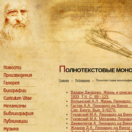
П
ОЛHОТЕКСТОВЫЕ МОH
Главная
→
Публикации
→
Полнотекстовые монографи
Вазари Джорджо. Жизнь и описани
1933, Т.II. С. 89 - 123.
Волынский А.Л. Жизнь Леонардо д
Гастев А.А. Леонардо да Винчи. - 
Сер. Биогр. Вып. 9 (627)).
Гуковский М.А. Леонардо да Винчи
Гуковский М.А. Механика Леонардо
Дживелегов А. Леонардо да Винчи 
Жданов Д.А. Леонардо да Винчи - 