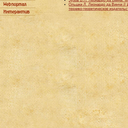
Зубов В.П. Леонардо да Винчи. М. 
Ольшки Л. Леонардо да Винчи // И
технико-теоретическое издательст