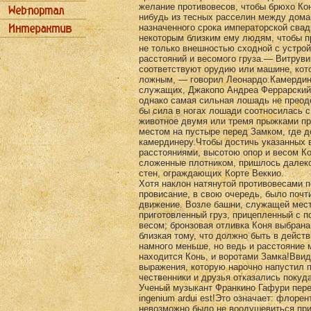
жела­ние противовесов, чтобы брюхо Кон
ни­будь из тесных расселин между дома
назначенного срока импе­раторской сва
некоторым близким ему людям, чтобы п
не только внешностью сходной с устро
расстояний и весомого груза.— Витруви
соответствуют орудию или машине, кото
ложным, — говорил Леонардо.Камердине
служащих, Джакопо Андреа Феррарский, 
однако самая сильная лошадь не преод
бы сила в ногах лошади соотносилась с 
животное двумя или тремя прыжками пр
местом на пу­стыре перед Замком, где 
камердинеру.Чтобы достичь указанных
расстояниями, вы­сотою опор и весом Ко
сложенные плотником, пришлось далеко
стен, ограждающих Корте Веккио.
Хотя наклон натянутой противовесами п
провисание, в свою очередь, было почт
движение. Возле башни, служащей мест
приготовленный груз, прицепленный с п
ве­сом; бронзовая отливка Коня выбран
близкая тому, что должно быть в действ
намного меньше, но ведь и расстояние 
находится Конь, и воротами Замка!Ввид
выражения, которую нарочно напустил п
чественники и друзья отказались покуда
Ученый музыкант Франкино Гафури переш
ingenium ardui est!Это означает: флор
невозможно было не вооду­шевиться пр