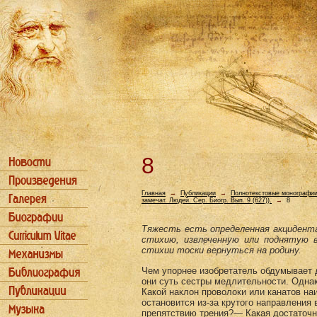
8
Главная
→
Публикации
→
Полнотекстовые монографи
замечат. Людей. Сер. Биогр. Вып. 9 (627)).
→
8
Тяжесть есть определенная акцидента
стихию, из­влеченную или поднятую 
стихии тоски вернуться на родину.
Чем упорнее изобретатель обдумывает 
они суть сестры медлительности. Однак
Какой наклон проволоки или канатов н
остановится из-за крутого направления
препятствию трения?— Какая достаточн