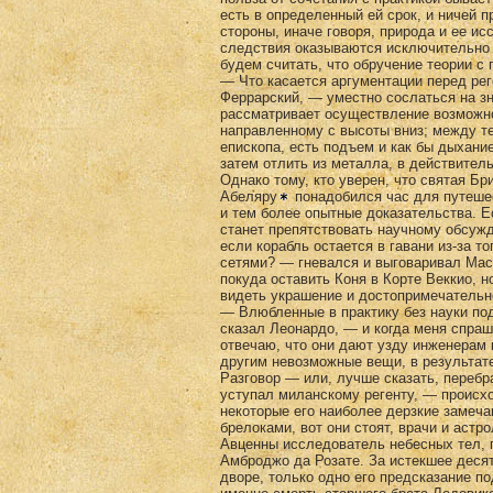
есть в определенный ей срок, и ничей 
стороны, иначе говоря, природа и ее ис
следствия оказываются исключительно 
будем счи­тать, что обручение теории с
— Что касается аргументации перед рег
Феррарский, — уместно сослаться на з
рассматривает осуществление возможно
направленному с высоты вниз; между те
епископа, есть подъем и как бы дыхани
затем отлить из металла, в действител
Однако тому, кто уверен, что святая Бр
Абе­ляру
понадобился час для путешес
и тем более опытные доказательства. Е
станет препятство­вать научному обсуж
если корабль остается в гавани из-за то
сетями? — гневался и выговаривал Маст
покуда оставить Коня в Корте Веккио, н
ви­деть украшение и достопримечательн
— Влюбленные в практику без науки по
сказал Леонардо, — и когда меня спраш
отвечаю, что они дают узду инженерам 
другим невозможные вещи, в результат
Разговор — или, лучше сказать, перебр
уступал ми­ланскому регенту, — происхо
некоторые его наиболее дерзкие замеча
брелоками, вот они стоят, врачи и астр
Авценны исследователь небесных тел, 
Амброджо да Розате. За истекшее деся
дворе, только одно его предсказание п