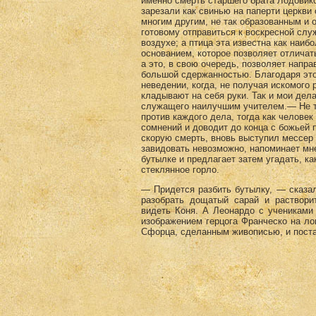
именно смерть старшего брата Лодовико
зарезали как свинью на папер­ти церкви 
многим другим, не так образованным и 
готовому отправиться к воскресной служ
воздухе; а птица эта известна как наи
основанием, которое позво­ляет отличат
а это, в свою очередь, позволяет напр
большой сдержанностью. Благодаря это
неведении, когда, не получая искомого 
кладывают на себя руки. Так и мои дел
служа­щего наилучшим учителем.— Не т
против каждого дела, тогда как челове
сомнений и доводит до конца с божьей 
скорую смерть, вновь выступил мессер
завидовать невозможно, напоминает мн
бутылке и предла­гает затем угадать, ка
стеклянное горло.
— Придется разбить бутылку, — сказал
разо­брать дощатый сарай и раствор
видеть Коня. А Лео­нардо с учениками
изображением герцога Франческо на л
Сфорца, сделанным живописью, и поста