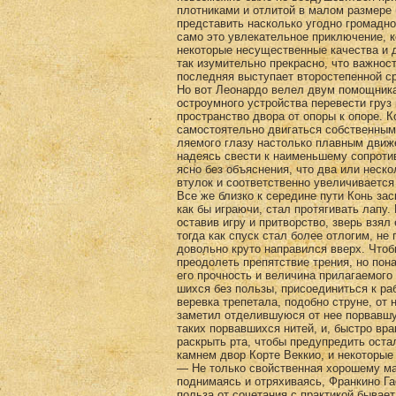
плотниками и отлитой в малом размере 
представить насколько угодно громадно
само это увлекательное приключение, к
некоторые несущественные качества и 
так изумительно пре­красно, что важнос
последняя выступает второсте­пенной с
Но вот Леонардо велел двум помощника
остроумного устройства перевести груз 
пространство двора от опоры к опоре. 
самостоятельно двигаться собственным
ляемого глазу настолько плавным движ
надеясь свести к наименьшему сопроти
ясно без объясне­ния, что два или нес
втулок и соответственно увеличивается
Все же близко к середине пути Конь зас
как бы играючи, стал протягивать лапу
оставив игру и притворство, зверь взя
тогда как спуск стал более отлогим, не
довольно круто напра­вился вверх. Что
преодолеть препятствие трения, но по­
его прочность и величина прилагаемого
шихся без пользы, присоединиться к ра
веревка трепетала, подобно струне, от
заметил отделившуюся от нее порвавшу
та­ких порвавшихся нитей, и, быстро вр
раскрыть рта, чтобы предупредить оста
камнем двор Корте Веккио, и некоторые 
— Не только свойственная хорошему ма
поднимаясь и отряхиваясь, Франкино Га
польза от сочетания с практикой бывает