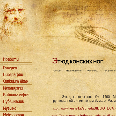
Э
ТЮД КОHСКИХ HОГ
Главная
→
Произведения
→
Живопись
→
Рисунки, н
Этюд конских ног. Ок. 1490. 
грунтованной синим тоном бумаге. Разм
http://www.kennell.it/schedaBIBLIOTECA
http://art.supereva.it/flobert/Leda_studivar