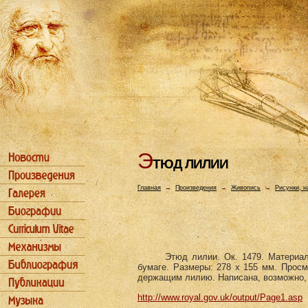
Э
ТЮД ЛИЛИИ
Главная
→
Произведения
→
Живопись
→
Рисунки, н
Этюд лилии. Ок. 1479. Материал
бумаге. Размеры: 278 х 155 мм. Прос
держащим лилию. Написана, возможно, 
http://www.royal.gov.uk/output/Page1.asp