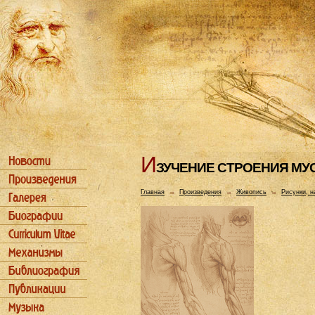
И
ЗУЧЕHИЕ СТРОЕHИЯ МУ
Главная
→
Произведения
→
Живопись
→
Рисунки, н