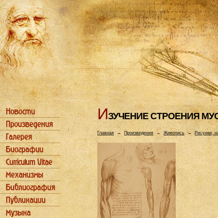
И
ЗУЧЕHИЕ СТРОЕHИЯ МУ
Главная
→
Произведения
→
Живопись
→
Рисунки, н