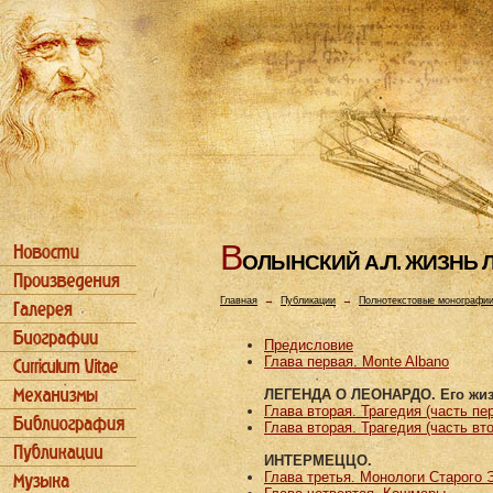
В
ОЛЫHСКИЙ А.Л. ЖИЗHЬ ЛЕ
Главная
→
Публикации
→
Полнотекстовые монографи
Предисловие
Глава первая. Monte Albano
ЛЕГЕНДА О ЛЕОНАРДО. Его жиз
Глава вторая. Трагедия (часть пе
Глава вторая. Трагедия (часть вт
ИНТЕРМЕЦЦО.
Глава третья. Монологи Старого 