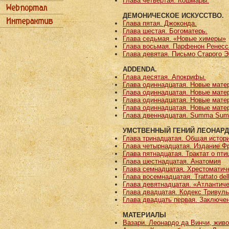
Глава четвертая. Кошмары.
ДЕМОНИЧЕСКОЕ ИСКУССТВО.
Глава пятая. Джоконда.
Глава шестая. Богоматерь.
Глава седьмая. «Новые химеры»
Глава восьмая. Парфенон Ренесс
Глава девятая. Письмо Старого Э
ADDENDA.
Глава десятая. Апокрифы.
Глава одиннадцатая. Новые матер
Глава одиннадцатая. Новые матер
Глава одиннадцатая. Новые матер
Глава одиннадцатая. Новые матер
Глава двеннадцатая. Summa Sum
УМСТВЕННЫЙ ГЕНИЙ ЛЕОНАРДО
Глава тринадцатая. Общая истор
Глава четырнадцатая. Издание Ф
Глава пятнадцатая. Трактат о пти
Глава шестнадцатая. Анатомия
Глава семнадцатая. Хрестоматич
Глава восемнадцатая. Trattato dell
Глава девятнадцатая. «Атлантич
Глава двадцатая. Кодекс Тривуль
Глава двадцать первая. Заключе
МАТЕРИАЛЫ
Вазари. Леонардо да Винчи, жив