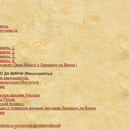
анса.
нтузиаста.
иалы. 1.
иалы. 2.
иалы. 3.
иалы. 4.
marum.(Эжен Мюнтц о Леонардо да Винчи.)
 ДА ВИНЧИ (Манускрипты)
ия манускриптов.
ранцузского Института
цах
еское издание Рихтера
a Pittura.
еский Кодекс»
цио и туринское издание рисунков Леонардо да Винчи
ние
описец и скульптор флорентийский