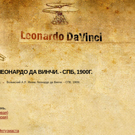
ОHАРДО ДА ВИHЧИ. - СПБ, 1900Г.
и
→
Волынский А.Л. Жизнь Леонардо да Винчи. - СПб, 1900г.
нь.
рвая)
орая)
Энтузиаста