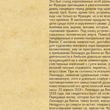
Это был съезд коронованных особ разн
во Франции зрелищами и увеселениями
девиц танцевали перед двором под шум
звуках труб. Были, кроме того, устроен
еще «не только во Франции, но и во вс
того времени. В заключение празднеств
цели среди поля и окруженного рвами.
бомбами или, вернее, мячами, которые,
«забавные прыжки». Под конец устроен
серьезных человеческих жертв. Повеств
танцевальные и военно-театральные зр
Винчи. С великою наивностью, достойной
для художника миновала пора придворн
великолепиях, ему не приходилось жал
о пребывании Леонардо да Винчи во Фр
деятельности в Амбуазе довольно мела
нуждающиеся ни в каком комментарии, о
собственные изречения о суете жизни, о
великий человек отдавался, вероятно,
искусством. При не склонности итальянс
Леонардо, немногие сдержанные слова 
несомненную, хотя и довольно слабую 
противоречиями его замысловатой души
повествователей его артистической жи
часы. 23 апреля 1519 г. Леонардо да Ви
1519 года, как свидетельствует об этом
Передавая молву, которая быстро перен
Леонардо да Винчи, тяжко болея, верну
Незадолго до смерти он встал, опираясь
благоговением принял св. причастие. Ф