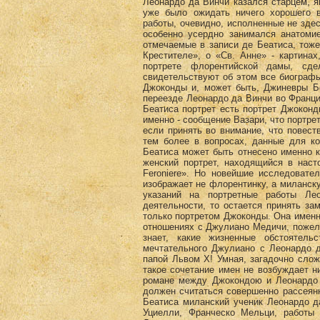
Леонардо да Винчи казался старцем, я
уже было ожидать ничего хорошего в
работы, очевидно, исполненные не здесь
особенно усердно занимался анатоми
отмечаемые в записи де Беатиса, тож
Крестителе», о «Св. Анне» - картина
портрете флорентийской дамы, сд
свидетельствуют об этом все биографы
Джоконды и, может быть, Джиневры Бе
переезде Леонардо да Винчи во Франци
Беатиса портрет есть портрет Джоконд
именно - сообщение Вазари, что портре
если принять во внимание, что повес
тем более в вопросах, данные для к
Беатиса может быть отнесено именно к
женский портрет, находящийся в наст
Feroniere». Но новейшие исследовате
изображает не флорентинку, а миланску
указаний на портретные работы Ле
деятельности, то остается принять за
только портретом Джоконды. Она именн
отношениях с Джулиано Медичи, пожела
знает, какие жизненные обстоятель
мечтательного Джулиано с Леонардо д
папой Львом X! Умная, загадочно сло
такое сочетание имен не возбуждает н
романе между Джокондою и Леонардо 
должен считаться совершенно рассеян
Беатиса миланский ученик Леонардо да
Уциелли, Франческо Мельци, работы 