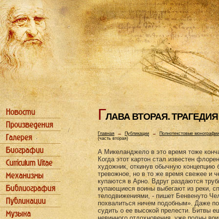
Г
ЛАВА ВТОРАЯ. ТРАГЕДИЯ
Главная
→
Публикации
→
Полнотекстовые монографи
(часть вторая)
А Микеланджело в это время тоже конча
Когда этот картон стал известен флоре
художник, откинув обычную концепцию 
тревожное, но в то же время свежее и 
купаются в Арно. Вдруг раздаются тру
купающиеся воины выбегают из реки, сп
телодвижениями, - пишет Бенвенуто Чел
похвалиться ничем подобным». Даже по
судить о ее высокой прелести. Битвы е
невинного отдохновения, уже полны вои