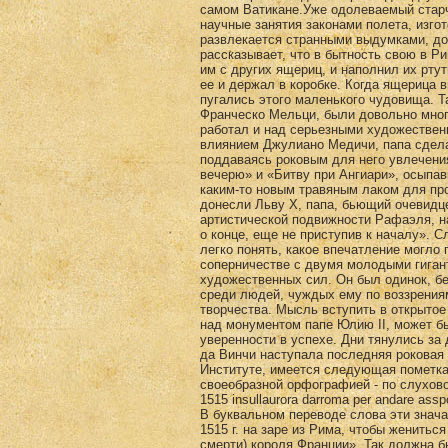
В буквальном переводе слова эти значат: «Отправился Великолепный Джулиано Медичи 9-го января 1515 г. на заре из Рима, чтобы жениться в Савойе. И в тот же день сюда пришла смерть (известие о смерти) короля Франции». Так должна быть понята эта заметка: Джулиано Медичи, действительно, отправился в Савойю 9-го января, а Людовик XII умер 1-го января 1515 г., и к 9-му могла прийти в Рим весть о его смерти. Отметим, кстати, что Сеайль, книга которого о Леонардо да Винчи вышла в 1892 г., передает это место несогласно с историей и несообразно с упрощенным текстом леонардовской рукописи, полагая, что 9-го января произошла самая смерть французского короля. Эта ошибка производит тем более странное впечатление в прославленной книге Сеайля, что она вышла два года спустя по обнародовании соответствующего тома рукописей Леонардо да Винчи, с точным и верным французским переводом Равессона-Молльена. Еще более поражает та же ошибка в огромном исследовании о Леонардо да Винчи, принадлежащем Эжену Мюнтцу и вышедшем в 1899 г. Как бы то ни было, с отъездом из Рима Джулиано Медичи положение Леонардо да Винчи становится все более и более тягостным. Он пишет ему письма, жалуется ему на разные мелкие неприятности, на нездоровье, которое одолевает его, хотя тут же с изысканной галантностью выражает свое удовольствие по поводу его выздоровления от болезни, - удовольствие, которое поднимает в нем его слабые, старческие силы. Скоро ему нечего будет делать в Риме.В это время, 26-го января 1515 г., Франциск Ангулемский коронуется в Реймсе под именем Франциска I и тотчас же принимает меры, чтобы привести в исполнение незавершенный военный план Людовика XII по отношению к Ломбардии. Обеспечив себя со стороны Англии, Германии и Венецианской республики, он быстро направляется в северную Италию. Напрасно швейцарцы, пишет Бельтрами, пытались защитить альпийские горные проходы, которыми прежние французские войска проходили в Ломбардию. Генерал Тривульцио указывает им новую дорогу, и в течение нескольких дней Франциск I уже достигает Новары, Павии, Буффалоры, откуда посылает в Милан своих герольдов, увещевая жителей ломбардской столицы принять его, как друга. Молодой герцог миланский Максимилиан Сфорца укрылся в Castello di Porta Giovia с большим отрядом солдат, выдерживая осаду со стороны Тривульцио и Пиетро Наварро. Между тем Франциск I, в союзе с венецианскими войсками, отрезав швейцарские отряды от папского войска и милиции короля арагонского, которые шли на помощь Милану, дал большое сражение миланскому войску у Меленьяно, сражение, названное в истории «битвою гигантов». Победа осталась на стороне Франциска I. 17 сентября 1515 г. Франциск I торжественно вступает в Милан, а в октябре Максимилиан Сфорца подписывает свое отречение от миланского престола. Узнав об этих событиях, Леонардо направляется в Павию, участвует при торжественном приеме Франциска I и еще раз, в последний раз, явно передается на сторону победителя. Франциск I знал о великих талантах этого загадочного человека, которого судьба странным образом постоянно толкала на службу французскому правительству, и должен был вполне сочувственно отнестись к его готовности отдать в его распоряжение последние силы своего гения. В декабре того же года Леонардо да Винчи сопровождает французского короля в Волонью, где и был подписан унизительный для папы мирный договор между Францией и Римом. На торжественном свидании побежденного папы с французским королем Леонардо да Винчи, величаво выступая среди королевской свиты, должен был испытывать по отношению ко Льву Х какое-то мстительное удовлетворение. Не оценившие его люди, вероятно, проходили мимо него с самою изысканною внешнею почтительностью. Но его чуткое самолюбие могло улавливать в них скрытое негодование и упорство в непризнании его художественного величия. Может быть, ему вспоминался при этом Микеланджело, который уже производил свою титаническую работу над монументом папе Юлию II. Может быть, уходя домой, взволнованный и потрясенны