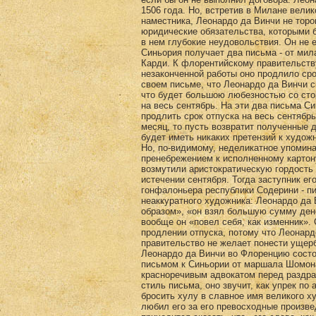
1506 года. Но, встретив в Милане вели
наместника, Леонардо да Винчи не торо
юридические обязательства, которыми б
в нем глубокие неудовольствия. Он не 
Синьория получает два письма - от ми
Карди. К флорентийскому правительств
незаконченной работы оно продлило ср
своем письме, что Леонардо да Винчи с
что будет большою любезностью со сто
на весь сентябрь. На эти два письма С
продлить срок отпуска на весь сентябр
месяц, то пусть возвратит полученные д
будет иметь никаких претензий к художн
Но, по-видимому, неделикатное упоминание о взятых авансом деньгах, с несправедливым пренебрежением к исполненному картону и неоконченной картине, которая признана «почти не начатою», возмутили аристократическую гордость Леонардо да Винчи. Он не возвращается во Флоренцию и по истечении сентября. Тогда заступник его, вице-канцлер Гоффредо Карди, получает письмо от самого гонфалоньера республики Содерини - письмо короткое и полное оскорбительных выражений по адресу неаккуратного художника: Леонардо да Винчи «ведет себя по отношению к республике неподобающим образом», «он взял большую сумму денег и дал за нее только маленькое начало большой картины», и вообще он «повел себя, как изменник». Содерини полагает, что следовало бы покончить с вопросом о продлении отпуска, потому что Леонардо да Винчи взял на себя ответственное дело, и флорентийское правительство не желает понести ущерба от его неаккуратности. Надо, однако, думать, что поездка Леонардо да Винчи во Флоренцию состоялась не раньше декабря 1506 года и сопровождалась новым письмом к Синьории от маршала Шомона. Покровитель и друг художника, он является теперь его красноречивым адвокатом перед раздраженными флорентийскими властями. Несмотря на спокойный стиль письма, оно звучит, как упрек по адресу нетерпеливых представителей республики, готовых даже бросить хулу в славное имя великого художника. Еще не зная лично Леонардо да Винчи, Шомон уже любил его за его превосходные произведения, а теперь, лицом к лицу с его различными достоинствами, приходится сказать, что «его слава, как живописца», меркнет в его глазах «перед его великими качествами, как человека». Заказы, сделанные Леонардо да Винчи французским правительством, исполнены им с таким совершенством, что вызывают глубокое удивление. Теперь, когда Леонардо да Винчи возвращается на родину, он, Шомон, считает делом совести принести флорентийской Синьории свою благодарность за продление его отпуска. Письмо кончается тонкими дипломатическими любезностями, сквозь которые просвечивает явное желание, чтобы художнику было воздано по заслугам, ибо все, сделанное в этом направлении, встретит полное сочувствие у представителей французской короны.Легко понять, что, явившись во Флоренцию под защитительным покровом сильной иностранной державы, в качестве человека, почти перешедшего в подданство другой страны, Леонардо да Винчи не мог не возбудить во флорентийском обществе глухого, хотя и сдержанного негодования. Его охранял авторитет враждебного государства, и как любимец французского владыки он делался неприкосновенным для маленькой и слабой в военном отношении республики. Вазари рассказывает, что, собрав необходимые деньги, Леонардо да Винчи предлагал Содерини условленную неустойку, но Содерини, вопреки договору и предшествующим требованиям Синьории, отклонил это предложение художника. Есть биографы, которые указывают на этот поступок Содерини, как на проявление утонченного такта с его стороны, но нетрудно понять, что поступить иначе флорентийская Синьория не могла бы и решиться. Принять от Леонардо да Винчи деньги по договору о неустойке - значило не только резко осудить и оштрафовать его за неаккуратность, но и не оказать ему почета за великие артистические заслуги перед всей Италией, о чем ходатайствовал маршал Шомон. В эту минуту он уже не пользовался во Флоренции никакою популярностью, но, может быть, внушал некоторые опасения, потому что за его спиною чувствовалась большая посторонняя сила. Эта догадка подтверждается еще двумя документами, относящимися к той же эпохе. В средних числах января 1507 г. посол флорентийской республики при французском короле, Франческо Пандольфини, отправил письмо Синьории нижеследующего содержания. Он имел беседу с благочестивейшим королем, который заметил ему: необходимо, чтобы Синьория согласилась оказать ему услугу, ибо он имеет надобность в Леонардо да Винчи, ее художнике, который находится в настоящее время в Милане. Он хотел бы, чтобы Синьория написала Леонардо да Винчи по этому поводу, с предложением не уезжать из Милана до прибытия туда его, Людовика XII. Леонардо да Винчи - прекрасный художник, и французский король надеется приобрести некоторые произведения его руки. Может быть, ему будет заказано сделать портрет самого короля. Людовик XII тут же поручает Пандольфини написать об этом деле не только флорентийской Синьории, но и самому Леонардо да Винчи. Далее, мы узнаем, что флорентийский посол поспешил уверить французского короля, что 