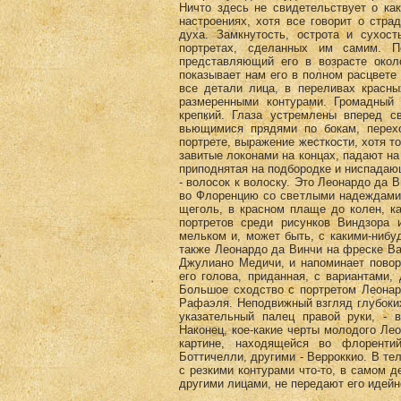
Ничто здесь не свидетельствует о ка
настроениях, хотя все говорит о стра
духа. Замкнутость, острота и сухос
портретах, сделанных им самим. П
представляющий его в возрасте около
показывает нам его в полном расцвете 
все детали лица, в переливах красны
размеренными контурами. Громадный
крепкий. Глаза устремлены вперед с
вьющимися прядями по бокам, перех
портрете, выражение жесткости, хотя т
завитые локонами на концах, падают на
приподнятая на подбородке и ниспадаю
- волосок к волоску. Это Леонардо да 
во Флоренцию со светлыми надеждами 
щеголь, в красном плаще до колен, к
портретов среди рисунков Виндзора 
мельком и, может быть, с какими-ниб
также Леонардо да Винчи на фреске Ваз
Джулиано Медичи, и напоминает повор
его голова, приданная, с вариантами,
Большое сходство с портретом Леонар
Рафаэля. Неподвижный взгляд глубоких 
указательный палец правой руки, -
Наконец, кое-какие черты молодого Ле
картине, находящейся во флоренти
Боттичелли, другими - Верроккио. В те
с резкими контурами что-то, в самом д
другими лицами, не передают его идейно