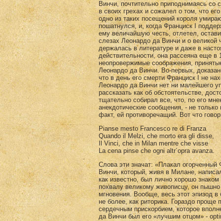
Винчи, почтительно приподнимаясь со 
в своих грехах и сожалел о том, что е
одно из таких посещений короля умира
пошатнулся, и, когда Франциск I поддер
ему величайшую честь, отлетел, остави
слезах Леонардо да Винчи и о великой 
держалась в литературе и даже в наст
действительности, она рассеяна еще в 
неопровержимые соображения, приняты
Леонардо да Винчи. Во-первых, доказан
что в день его смерти Франциск I не н
Леонардо да Винчи нет ни малейшего уп
рассказать как об обстоятельстве, дос
тщательно собирал все, что, по его мне
анекдотические сообщения, - не только 
факт, ей противоречащий. Вот что говори
Pianse mesto Francesco re di Franza
Quando il Melzi, che morto era gli disse,
Il Vinci, che in Milan mentre che visse
La cena pinse che ogni altr´opra avanza.
Слова эти значат: «Плакал огорченный 
Винчи, который, живя в Милане, напис
как известно, был лично хорошо знаком 
похвалу великому живописцу, он пышно
мгновения. Вообще, весь этот эпизод в б
не более, как риторика. Гораздо проще
сердечным прискорбием, которое вполне
да Винчи был его «лучшим отцом» - opti