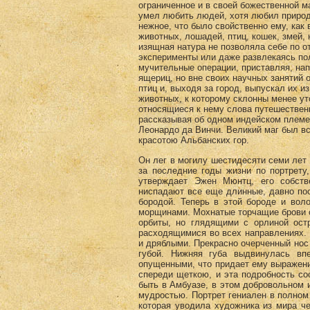
ограниченное и в своей божественной м
умел любить людей, хотя любил природу
нежное, что было свойственно ему, ка
животных, лошадей, птиц, кошек, змей,
изящная натура не позволяла себе по о
эксперименты или даже развлекаясь по
мучительные операции, приставляя, нап
ящериц, но вне своих научных занятий 
птиц и, выходя за город, выпускал их и
животных, к которому склонны менее у
относящиеся к нему слова путешествен
рассказывая об одном индейском племе
Леонардо да Винчи. Великий маг был вс
красотою Альбанских гор.
Он лег в могилу шестидесяти семи лет 
за последние годы жизни по портрету
утверждает Эжен Мюнтц, его собст
ниспадают все еще длинные, давно по
бородой. Теперь в этой бороде и вол
морщинами. Мохнатые торчащие брови 
орбиты, но глядящими с орлиной ос
расходящимися во всех направлениях. 
и дряблыми. Прекрасно очерченный нос 
губой. Нижняя губа выдвинулась вп
опущенными, что придает ему выражени
спереди щеткою, и эта подробность со
быть в Амбуазе, в этом добровольном 
мудростью. Портрет гениален в полном 
которая уводила художника из мира ч