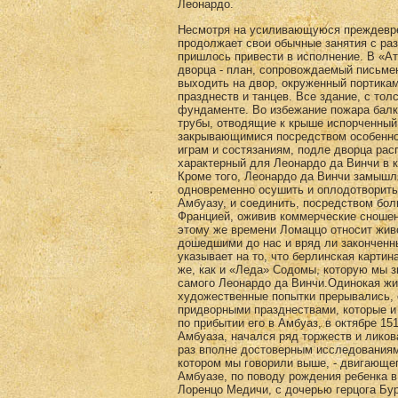
Леонардо.
Несмотря на усиливающуюся преждевре
продолжает свои обычные занятия с раз
пришлось привести в исполнение. В «А
дворца - план, сопровождаемый письме
выходить на двор, окруженный портикам
празднеств и танцев. Все здание, с то
фундаменте. Во избежание пожара балк
трубы, отводящие к крыше испорченный 
закрывающимися посредством особенной
играм и состязаниям, подле дворца рас
характерный для Леонардо да Винчи в ка
Кроме того, Леонардо да Винчи замышл
одновременно осушить и оплодотворить
Амбуазу, и соединить, посредством бо
Францией, оживив коммерческие сношени
этому же времени Ломаццо относит жив
дошедшими до нас и вряд ли законченн
указывает на то, что берлинская карти
же, как и «Леда» Содомы, которую мы 
самого Леонардо да Винчи.Одинокая жи
художественные попытки прерывались, о
придворными празднествами, которые и
по прибытии его в Амбуаз, в октябре 15
Амбуаза, начался ряд торжеств и ликов
раз вполне достоверным исследованиям,
котором мы говорили выше, - двигающего
Амбуазе, по поводу рождения ребенка в
Лоренцо Медичи, с дочерью герцога Бу