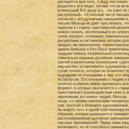
распадется мое тело, я буду постоянно 
разделять все люди, потому что не во 
всемогущий Бог душу его, - он ушел из
настроенный». Остальные части письма
согласно с его духовным завещанием и
письмо Мельци не дает чувствовать, ч
перелом в сторону христианской религи
можно сказать, воспитанный в их атмос
своих похорон, отпевания, поминальных
дисциплины и систематики, которая дол
придать им законченное, торжественное
церкви Амбуаза и Кло-Люсе привлечены
предшествовать погребальной колесниц
томительно пышным духовным завещани
свечей и монотонное колокольное гуде
имущества, оставляемого художником с
сухая точность, которая не позволяет 
ощущению по отношению к тем, кто обер
по заслугам. Его отношение к людям и 
хочется особенно нежно приласкать вс
формул, в которых разлагается и стира
таинственного взаимодействия неба и з
окружавших его живых людей, Мельци, В
люди, со своими маленькими человеческ
сам, могучий и безмерно вдохновенный,
бы видеть хоть в одной собственноручн
общения, которое разрешается примирит
распланированном духовном завещании,
научных произведений. Перед нами мед
величавого, но не способного замыкатьс