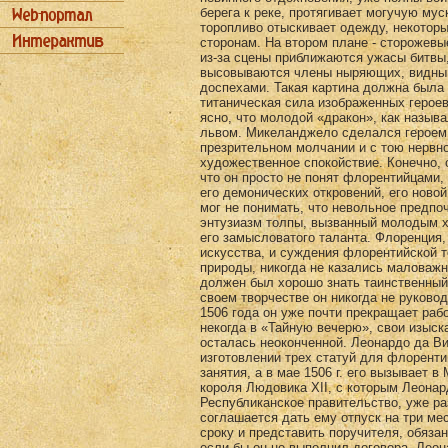
берега к реке, протягивает могучую му
торопливо отыскивает одежду, некотор
сторонам. На втором плане - сторожев
из-за сцены приближаются ужасы битвы,
высовываются члены ныряющих, видны 
доспехами. Такая картина должна была
титаническая сила изображенных герое
ясно, что молодой «дракон», как назы
львом. Микеланджело сделался героем 
презрительном молчании и с тою нервн
художественное спокойствие. Конечно, 
что он просто не понят флорентийцами,
его демонических откровений, его новой
мог не понимать, что невольное предпо
энтузиазм толпы, вызванный молодым 
его замысловатого таланта. Флоренция
искусства, и суждения флорентийской т
природы, никогда не казались маловаж
должен был хорошо знать таинственный
своем творчестве он никогда не руков
1506 года он уже почти прекращает рабо
некогда в «Тайную вечерю», свои изыс
осталась неоконченной. Леонардо да Ви
изготовлении трех статуй для флоренти
занятия, а в мае 1506 г. его вызывает
короля Людовика XII, с которым Леонар
Республиканское правительство, уже р
соглашается дать ему отпуск на три ме
сроку и представить поручителя, обяза
если бы он не выполнил договора. Лео