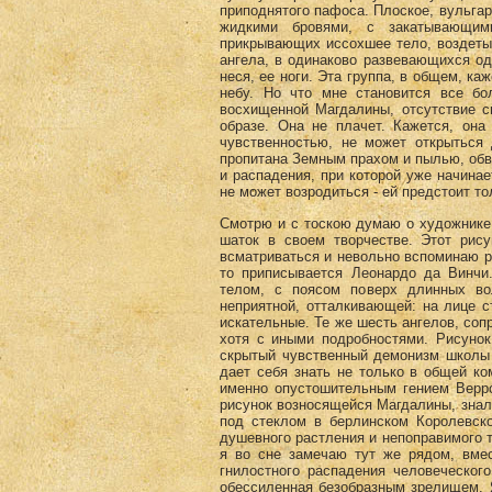
приподнятого пафоса. Плоское, вульгар
жидкими бровями, с закатывающим
прикрывающих иссохшее тело, воздеты
ангела, в одинаково развевающихся од
неся, ее ноги. Эта группа, в общем, к
небу. Но что мне становится все бо
восхищенной Магдалины, отсутствие с
образе. Она не плачет. Кажется, она
чувственностью, не может открыться 
пропитана Земным прахом и пылью, обв
и распадения, при которой уже начина
не может возродиться - ей предстоит то
Смотрю и с тоскою думаю о художнике,
шаток в своем творчестве. Этот рис
всматриваться и невольно вспоминаю р
то приписывается Леонардо да Винчи
телом, с поясом поверх длинных во
неприятной, отталкивающей: на лице с
искательные. Те же шесть ангелов, со
хотя с иными подробностями. Рисунок
скрытый чувственный демонизм школы 
дает себя знать не только в общей ко
именно опустошительным гением Верро
рисунок возносящейся Магдалины, знал
под стеклом в берлинском Королевско
душевного растления и непоправимого т
я во сне замечаю тут же рядом, вме
гнилостного распадения человеческого
обессиленная безобразным зрелищем. 