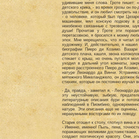
удивившие меня слова. Гроте пишет: 
детского крика, - во время грозы он п
удовольствие, и он любил смотреть на 
- о человеке, который был при Цезар
машинами, мял конскую подкову в р
неизбежно связанные с трезвоном, шу
души! Прочитав у Гроте эти порази
перетасовкою, я бросился к моему люб
эпох. Мне мерещилось, что я читал э
художнику. И, действительно, я нашел 
биографии Пиеро ди Козимо. Вазари 
детского плача, кашля, звона колоколо
стекает с крыш, но очень пугался мол
уходил в дальний угол комнаты, закр
нервно расстроенного Пиеро ди Козимо
натуре Леонардо да Винчи. Устраняяс
мятежного Микеланджело, он должен был
стихиях, которые он постоянно изучал в
- Да, правда, - заметил я, - Леонардо 
эту неустойчивую, зыбкую, предате
литературные описания бури и потоп
наблюдений в Пиомбино, одновременно
натуре. Эти описания еще не оценены, 
неразумными восторгами по их поводу.
Старик отошел к столу, глотнул вина и 
- Именно, именно! Пыль, пена, точност
поражающих великими достоинствами, н
создают поэтическую красоту. Они, эт