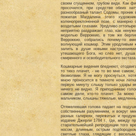
своем сгущенном, грубом виде. Как фи
просочился, при сродстве обеих на
разнообразный талант Содомы, проник в
пожилая Магдалина этого художн
коленопреклоненной позе, с манерно
воздетыми глазами. Уродливо оттопыр
неприятно раздражает глаз, как ненуж
моделью Верроккио, в том же берли
Верроккио, собрались почему-то вм
волнующий кошмар. Этим уродливым к
залить в душе новыми настроениями
утешающего Бога, но слез нет, душа
смиренного и освободительного экстаза
Кошмарные видения бледнеют, отодвига
то тихо плачет, - не то во мне самом,
безмолвии. Я не могу проснуться, хот
мною проносится в темноте ночи легк
первую минуту слышу только удары мо
ничего не видно. Я приподнимаю голо
самом деле, кто-то плачет. За моею 
мальчиком, слышны тяжелые, медленные
Отяжелевшая голова падает на подушку
собственным разумением, и вокруг ме
разных галереях, пережитых и продум
издание Джерли 1784 г., где, между 
старательнейшей репродукции того вр
носом, длинным, острым подбородко
светлые глаза, глядящие с веселым