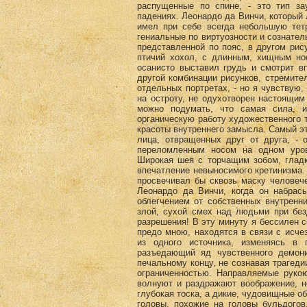
распущенные по спине, - это тип за
падениях. Леонардо да Винчи, который
имел при себе всегда небольшую тет
гениальные по виртуозности и сознател
представленной по пояс, в другом рис
птичий хохол, с длинным, хищным но
осанисто выставил грудь и смотрит вп
другой комбинации рисунков, стремител
отдельных портретах, - но я чувствую,
на остроту, не одухотворен настоящим
можно подумать, что самая сила, и
органическую работу художественного т
красоты внутреннего замысла. Самый э
лица, отвращенных друг от друга, - 
переломленным носом на одном уров
Широкая шея с торчащим зобом, гладк
впечатление невыносимого кретинизма. 
просвечивал бы сквозь маску человеч
Леонардо да Винчи, когда он набрас
облегчением от собственных внутренн
злой, сухой смех над людьми при без
разрешения! В эту минуту я бессилен с
предо мною, находятся в связи с исч
из одного источника, изменяясь в 
разъедающий яд чувственного демон
печальному концу, не сознавая трагеди
ограниченностью. Направляемые рукою
волнуют и раздражают воображение, н
глубокая тоска, а дикие, чудовищные о
головы, похожие на головы бульдогов