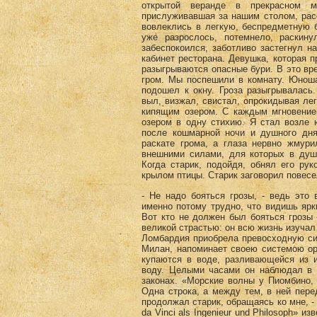
открытой веранде в прекрасном ме
прислуживавшая за нашим столом, рас
вовлеклись в легкую, беспредметную 
уже разрослось, потемнело, раскин
забеспокоился, заботливо застегнул н
кабинет ресторана. Девушка, которая п
разыгрываются опасные бури. В это вр
гром. Мы поспешили в комнату. Юноша
подошел к окну. Гроза разыгрывалась
выл, визжал, свистал, опрокидывая ле
кипящим озером. С каждым мгновение
озером в одну стихию. Я стал возле 
после кошмарной ночи и душного дня
раскате грома, а глаза нервно жмур
внешними силами, для которых в душе
Когда старик, подойдя, обнял его ру
крылом птицы. Старик заговорил повес
- Не надо бояться грозы, - ведь это 
именно потому трудно, что видишь ярк
Вот кто не должен был бояться грозы 
великой страстью: он всю жизнь изучал
Ломбардия приобрела превосходную сис
Милан, напоминает своею системою ор
купаются в воде, разливающейся из 
воду. Целыми часами он наблюдал в 
законах. «Морские волны у Пиомбино, 
Одна строка, а между тем, в ней перед
продолжал старик, обращаясь ко мне, -
da Vinci als Ingenieur und Philosoph» 