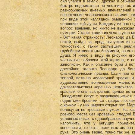
сил уперся в землю, дрожал и отбива
быстро подниматься по лестнице гост
разнообразных дневных впечатлений и
впечатление человеческого насилия н
при виде этой наглядной обыденной 
человеческой души. Каждому из нас по
вопрос времени, но никто не высказа
сумерки. Старик ходил из угла в угол 
- Вот какая странность: Леонардо да 
потом, выйдя за город, выпускал их 
точностью, с таким застывшим реали
грубейшим животным безумием, но его 
души. Я имею в виду не рисунки его 
частичные наброски этой картины, и н
живописи». Как и описание бури и по
достойное таланта Леонардо да Вин
физиологической правды. Если при о
теплой, истинно человечной краски, и
художественно воплощенной жалости
доказательством коренных недочетов
красный огонь выстрелов, целые пото
Победители бегут с развевающимися п
поднятыми бровями, со страдальчески
с криком - у них широко открыт рот. М
волокутся по кровавым лужам. На кар
ровного места без кровавых следов! 
условных позах, с однообразною научн
напомнить, что у бегущих победит
конечности, то есть, если выставлена
рука. Это очень верно, точно так же, 