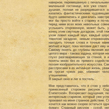
наверное, перемешанную с печальными 
маленькой гостинице, все уже спало 
душная, полная не разрядившегося э
казались фантастическими чудовищами
будто шевелились и двигались навстр
мог бы просто войти к старику и по-ч
перед ними всех моих невольных сомнен
услышать откровенную, может быть, у
конец этим смутным догадкам, этой тяж
ухом ловил каждый звук, каждый шоро
тяжелою загадкою, немым откровением
находить точные слова и точные наим
молчит и ждет, пока человек даст ему 
Самому понять до глубины явления жи
целого мира - такова задача, которая 
глухо разговаривающих за стеной, в 
поняты мною без их прямого содейств
поэзия изобразительного искусства. Сам
расспросами в их интимную жизнь, уваж
не трогая чужих ран, обвевает чел
утешениями.
Я закрыл окно и лег в постель...
Мне представилось, что я стою у небо
принесенный сторожем рисунок Со
Египетской». Воскресают ощущения, пер
интересным стариком, который уже успе
произвел на меня странное действие. С
хочется как можно скорее остаться одн
бумагу. Странный рисунок - сухой, н