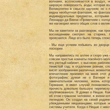
волнами, всплескиваются в воздух, н
широкую поверхность воды, которая взл
Великолепно в смысле научном, но о п
видна необъятная фантазия, но фантаз
индивидуальных предметах, которыми
Леонардо да Винчи «Прометеем с холодн
же наговорил много общих слов о велик
Мы не заметили за разговором, как про
восхищением смотрел на старика, 
прояснился. Лицо его было теперь спок
- Мы еще успеем побывать во дворце
поскорее.
Мы направились по аллее и скоро уже 
совсем простые комнаты покойного моло
его уютный кабинет, с высокою рабоче
тенистый сад, в отдалении ровная, сп
висят изображения различных моментов 
впечатление произвел на меня этот 
фотографии, думая не о Вагнере и
замечательном человеке, жизнь кото
Германии, я имел случай познакомит
прочесть довольно большую переписку
опубликованную. Я думал о Ницше. Каж
об этом странном человеке, в жизни ко
легендою. Он создал на своей родине
убежденными ницшеанцами, которые н
системы учителя. Когда о Ницше с неко