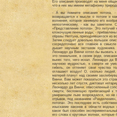
Его описания производят на меня общее
что в них мы имеем метафизику природы,
- А вы помните описания потопа, -
возвращается к мысли о потопе и каж
волнения, которое занимало его вообр
непоэтическому, - как вы заметили.
«Представление потопа». Это летучий 
клокочущие пенные воды, - прибавлены
образы Нептуна, приподнявшегося из в
Затем следует довольно большое описа
сосредоточено все главное в смысле 
дышит научным экстазом художника.
Леонардо да Винчи хотел бы вызвать к
это гениальное, в своем роде, описани
вынес того, чего искал. Леонардо да 
научною мудростью, к смерти не уме
гибель, он оттеняет свои чувства т
оглашают воздух! О, сколько людей,
матерей плачут над своими захлебнув
Винчи. Вам может показаться это стра
несколько лет спустя, диктовал нотари
Леонардо да Винчи, обессиленный соб
смерти, беспомощно прибегающий к 
умирающем льве возрождался, но не в
отрывок, под названием «Разделения»,
потопа». Это последнее есть собствен
изыскание законов в области водных 
какое был способен экспериментальный
его слова о круговых волнах, которые 