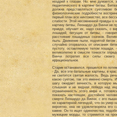
ноздрей к глазам. Но, мне думается, э
педантического в картине битвы. Битв
должна представляться суетливою б
физиологические подробности восприн
первый план все ничтожество, все бесс
слабости. Этой несомненной правды о ч
картину битвы, Леонардо да Винчи не п
правде, обучает их, надо сказать, с 
лошадей, бегущих от битвы, - говори
расстояние лошадиных скачков. Велико
пыль. Движение пыли, поднятой бегом л
случайно оторвалось от описания битв
пустоту, оставляемую телом лошади, -
великолепно в смысле тонкости опред
Винчи потратил все силы своего 
иррациональное.
Старик остановился, прошелся по потем
- Да, все эти батальные картины, в кра
не светится святая жалость. Ведь речь
какою суетою, так это именно смерть. И
шагу ожидает вечность, в которую мы
слышная и не видная победа над инд
ограниченность этого мира и, готовя
показать настоящее, достойное челов
смерти Леонардо да Винчи, с его пышн
но характерной легендой, что он умер н
вероятно, она не удовлетворяла его с
камне. Он то ищет одиночества, подоб
мужицкие морды, то стремится на про