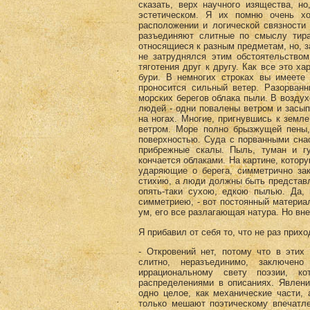
сказать, верх научного изящества, н
эстетическом. Я их помню очень хо
расположении и логической связности
разъединяют слитные по смыслу тира
относящиеся к разным предметам, но, з
не затруднялся этим обстоятельством
тяготения друг к другу. Как все это х
бури. В немногих строках вы имеете
проносится сильный ветер. Разорванн
морских берегов облака пыли. В воздух
людей - одни повалены ветром и засып
на ногах. Многие, пригнувшись к земл
ветром. Море полно брызжущей пены,
поверхностью. Суда с порванными сна
прибрежные скалы. Пыль, туман и гу
кончается облаками. На картине, котору
ударяющие о берега, симметрично за
стихию, а люди должны быть представл
опять-таки сухою, едкою пылью. Да,
симметриею, - вот постоянный материа
ум, его все разлагающая натура. Но вне
Я прибавил от себя то, что не раз при
- Откровений нет, потому что в этих
слитно, неразъединимо, заключен
иррациональному свету поэзии, к
распределениями в описаниях. Явлени
одно целое, как механические части,
только мешают поэтическому впечатле