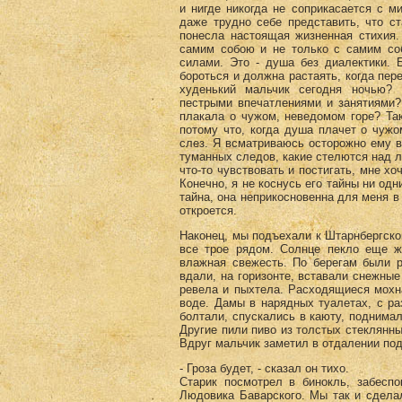
и нигде никогда не соприкасается с м
даже трудно себе представить, что с
понесла настоящая жизненная стихия.
самим собою и не только с самим соб
силами. Это - душа без диалектики. 
бороться и должна растаять, когда пер
худенький мальчик сегодня ночью?
пестрыми впечатлениями и занятиями?
плакала о чужом, неведомом горе? Та
потому что, когда душа плачет о чужо
слез. Я всматриваюсь осторожно ему в 
туманных следов, какие стелются над л
что-то чувствовать и постигать, мне хо
Конечно, я не коснусь его тайны ни одн
тайна, она неприкосновенна для меня в
откроется.
Наконец, мы подъехали к Штарнбергско
все трое рядом. Солнце пекло еще ж
влажная свежесть. По берегам были 
вдали, на горизонте, вставали снежны
ревела и пыхтела. Расходящиеся мохн
воде. Дамы в нарядных туалетах, с р
болтали, спускались в каюту, поднима
Другие пили пиво из толстых стеклянн
Вдруг мальчик заметил в отдалении под
- Гроза будет, - сказал он тихо.
Старик посмотрел в бинокль, забесп
Людовика Баварского. Мы так и сдела