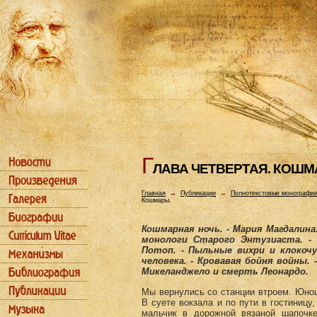
Г
ЛАВА ЧЕТВЕРТАЯ. КОШМ
Главная
→
Публикации
→
Полнотекстовые монографи
Кошмары.
Кошмарная ночь. - Мария Магдалина
монологи Старого Энтузиаста. - Б
Потоп. - Пыльные вихри и клокочу
человека. - Кровавая бойня войны.
Микеланджело и смерть Леонардо.
Мы вернулись со станции втроем. Юнош
В суете вокзала и по пути в гостиницу,
мальчик в дорожной вязаной шапочк