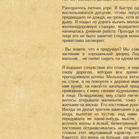
Разгоралось летнее утро. Я быстро о
воспользовался досугом, чтобы погул
предвещало ни дождя, ни грозы, хотя в
дыму. Я пошел по дороге выпить молока
железнодорожную станцию, возвратилс
начиналась дневная работа. Проходя по
лице его не было заметно следов ночны
приветливо заговорил:
- Вы знаете, что я придумал? Мы сов
заглянем в хорошенький дворец Лю
мальчик... не любит сидеть на одном ме
Я выразил сочувствие его плану, и че
озеру дорогою, которая все время
приподнимали шляпы. Мелькнула ветха
на стене, а на повороте к деревне ми
нам кучер, на какой-то школьный праз
прижавшись к нему своими худенькими
в лицо. По-видимому, ему стало легче
волосы открывали маленькое, тонко
жилками на висках. Его костлявые руки
Иногда он делал краткие замечания о д
когда, вылетая из кустов, над нами
передавали не какие-нибудь мысли,
всплеск волны в ясный, безветренный д
постоянно останавливались на старик
словом этот неуловимый характер, э
Кажется, его жизнь не больше, как меч