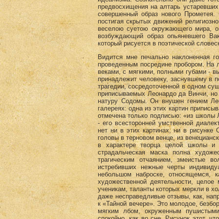
предвосхищения на алтарь устаревших 
совершенный образ нового Прометея. 
постигая скрытых движений религиозно
веселою суетою окружающего мира, о
возбуждающий образ опьяневшего Вакх
который рисуется в поэтической словесн
Видится мне печально наклоненная г
проведенным посредине пробором. На 
веками, с мягкими, полными губами - вы
принадлежит человеку, заснувшему в п
трагедии, сосредоточенной в одном сущ
приписываемых Леонардо да Винчи, но
натуру Содомы. Он внушен гением Лео
галереях: одна из этих картин приписы
отмечена только подписью: «из школы 
- его всесторонней умственной диалект
нет ни в этих картинах, ни в рисунке
головы в терновом венце, из венецианс
в характере творца целой школы и 
страдальческая маска полна художе
трагическим отчаянием, змеистые в
истребивших нежные черты индивиду
небольшом наброске, относящемся, к
художественной деятельности, целое 
ученикам, таланты которых меркли в хо
даже несправедливые отзывы, как, нап
к «Тайной вечере». Это молодое, безбор
мягким лбом, окруженным пушистыми
спокойно, как во сне. Рисунок этот, чт