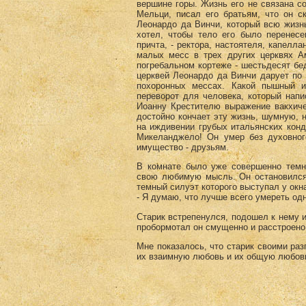
вершине горы. Жизнь его не связана с
Мельци, писал его братьям, что он с
Леонардо да Винчи, который всю жизн
хотел, чтобы тело его было перенесе
причта, - ректора, настоятеля, капелл
малых месс в трех других церквях А
погребальном кортеже - шестьдесят бе
церквей Леонардо да Винчи дарует по 
похоронных мессах. Какой пышный и
переворот для человека, который нап
Иоанну Крестителю выражение вакхиче
достойно кончает эту жизнь, шумную, 
на иждивении грубых итальянских конд
Микеланджело! Он умер без духовного
имущество - друзьям.
В комнате было уже совершенно темно
свою любимую мысль. Он остановился
темный силуэт которого выступал у окн
- Я думаю, что лучше всего умереть од
Старик встрепенулся, подошел к нему и 
пробормотал он смущенно и расстроено. 
Мне показалось, что старик своими раз
их взаимную любовь и их общую любовь