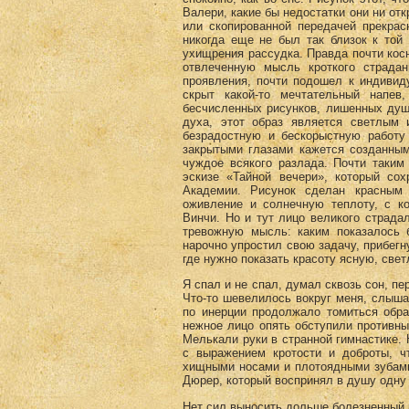
Валери, какие бы недостатки они ни от
или скопированной передачей прекра
никогда еще не был так близок к той
ухищрения рассудка. Правда почти косн
отвлеченную мысль кроткого страда
проявления, почти подошел к индивид
скрыт какой-то мечтательный напев
бесчисленных рисунков, лишенных душ
духа, этот образ является светлым 
безрадостную и бескорыстную работу 
закрытыми глазами кажется созданным
чуждое всякого разлада. Почти таким
эскизе «Тайной вечери», который со
Академии. Рисунок сделан красным 
оживление и солнечную теплоту, с к
Винчи. Но и тут лицо великого страд
тревожную мысль: каким показалось 
нарочно упростил свою задачу, прибегн
где нужно показать красоту ясную, све
Я спал и не спал, думал сквозь сон, п
Что-то шевелилось вокруг меня, слыша
по инерции продолжало томиться обра
нежное лицо опять обступили противн
Мелькали руки в странной гимнастике. 
с выражением кротости и доброты, чт
хищными носами и плотоядными зубами
Дюрер, который воспринял в душу одну 
Нет сил выносить дольше болезненный 