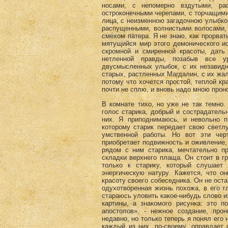
носами, с непомерно вздутыми, ра
остроконечными черепами, с торчащим
лица, с неизменною загадочною улыбкою
распущенными, волнистыми волосами, 
смехом патера. Я не знаю, как прорват
мятущийся мир этого демонического ис
скромной и смиренной красоты, дать
нетленной правды, позабыв все ур
двусмысленных улыбок, с их незавидн
старых, растленных Магдалин, с их жал
потому что хочется простой, теплой кр
почти не сплю, и вновь надо мною проно
В комнате тихо, но уже не так темно
голос старика, добрый и сострадатель
них. Я приподнимаюсь, и невольно 
которому старик передает свою светл
умственной работы. Но вот эти че
приобретает подвижность и оживление, 
рядом с ним старика, мечтательно п
складки верхнего плаща. Он стоит в г
только к старику, который слушает
энергическую натуру. Кажется, что о
красоту своего собеседника. Он не оста
одухотворенная жизнь похожа, в его г
стараюсь уловить какое-нибудь слово и
картины, а знакомого рисунка: это 
апостолов», - нежное создание, про
недавно, но только теперь я понял его
каждый из них, по-своему, оправдает