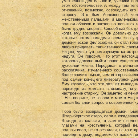
умственной деятельности, ученики во
этом обстоятельстве. А между тем теп
отношений, возможно, освободить его
сторону. Это был болезненный чел
женственными пальцами и маленькими
полная образов и внезапных вспышек г
было трудно спорить. Способный быстр
когда ему возражали. Он довольно до
которые потом овладели всем его сущ
демонической философии, он стал говор
любил придавать таинственность своим 
Ницше, чувствуя неминуемую катастро
недуга. Он говорил, что этот настоя
которого должно выйти новое существо
духовной жизни. Передавая отдельны
рассказчика, изумленного собственны
более значительные, чем его прозаичес
под самый конец его литературной де
Ему казалось, что это пляшет вышедши
переходя из комнаты в комнату, спу
настроение старику. Он заметно измени
- Не говорите, не говорите мне о Ницш
самый больной вопрос в современной к
Пора было возвращаться домой. Был
Штарнбергское озеро, сели в ожидавшую
Выходя из коляски, я заметил волн
глазами на крестьянина, который в
подпрыгивал, не то резвился, не то ста
подойдя к дому, недалеко от нашей го