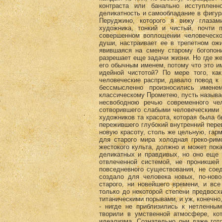
контраста или банально исступленн
деликатность и самообладание в фигур
Перуджино, которого я вижу глазам
художника, тонкий и чистый, почти
совершенном воплощении человеческо
души, настраивает ее в трепетном ожи
явившаяся на смену старому богопони
разрешает еще задачи жизни. Но где же 
его обычным именем, потому что это им
идейной чистотой? По мере того, ка
человеческие распри, давало повод к 
бессмысленно произносились имене
классическому Прометею, пусть называе
несвободною речью современного чел
сотворившего слабыми человеческими 
художников та красота, которая была 
пережившего глубокий внутренний пере
новую красоту, столь же цельную, гар
для старого мира холодная греко-рим
жестокого культа, должно и может пока
деликатных и правдивых, но оно еще 
отвлеченной системой, не проникшей
повседневного существования, не сое
создало для человека новых, по-нов
старого, ни новейшего времени, и вс
только до некоторой степени предвос
титаническими порывами, и уж, конечно
- нигде не приблизились к нетленны
творили в умственной атмосфере, к
идеализма. Сознательно они даже гот