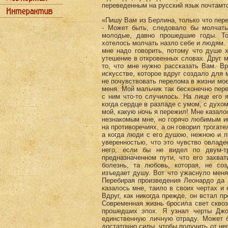
переведенным на русский язык почтамт
«Пишу Вам из Берлина, только что пере
- Может быть, следовало бы молчать
молодые, давно прошедшие годы. Тог
хотелось молчать назло себе и людям. Н
мне надо говорить, потому что душе 
утешение в откровенных словах. Друг м
то, что мне нужно рассказать Вам. В
искусстве, которое вдруг создало для 
не почувствовать перелома в жизни моег
меня. Мой мальчик так бесконечно пере
с ним что-то случилось. На лице его 
когда сердце в разладе с умом, с духо
мой, какую ночь я пережил! Мне казалос
незнакомым мне, но горячо любимым им
на противоречиях, а он говорил трогат
а когда люди с его душою, нежною и п
уверенностью, что это чувство овладе
него, если бы не видел по двум-т
предназначенном пути, что его захва
болезнь, та любовь, которая, не соз
изъедает душу. Вот что ужаснуло меня
Перебирая произведения Леонардо да 
казалось мне, таило в своих чертах и 
Вдруг, как никогда прежде, он встал п
Современная жизнь бросила свет скво
прошедших эпох. Я узнал черты Дж
единственную личную отраду. Может б
достаточно силы, чтобы получить от не