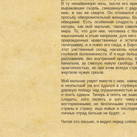
В ту незабвенную ночь, после его при
выражавших скорбь, смешанную с радо
нею, в час ее смерти. Он отозвался 
просьбу обворожительной женщины, бол
обещание. Есть особенная сладость 
натуры, как мой мальчик, такое само
мира. То, что для нее, человека с б
изысканным и злым капризом, для нег
прирожденных нравственных и эстет
телеграмму, и я повез его сюда, в Берл
этот умственный склад, насквозь изъ
глубокой болезненности. И я еще боль
разложение, без внутренней красоты, б
банальна, за смелую новую свободу. 
практичностью, но при этом всегда стр
жертвою чужих грехов.
Мой мальчик умрет вместе с нею, навер
и неопытный ум его вдался в глубоку
дерзкую победу над ограниченностью ма
я опять одинок. Теперь я опять не зна
следить, кого любить и кого чему
восторженными, но безличными утеха
страны в страну, ища новых и последни
личных отрад больше не будет...»
Читая это письмо, я видел перед собою