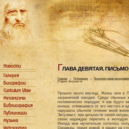
Г
ЛАВА ДЕВЯТАЯ. ПИСЬМО
Главная
→
Публикации
→
Полнотекстовые монографи
Старого Энтузиаста.
Прошло около месяца. Жизнь моя в Пе
заграничной поездки. Среди обычных 
полемических передряг, я как будто з
юноше, отбившемся от его чистого и в
нарушала обычное течение моей жизни
Энтузиаст, при цельности своей натуры
своих надеждах перелить в молодую 
Иногда мне мучительно хотелось полу
Однажды, придя домой, я нашел на сто