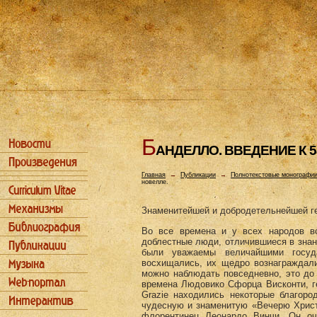
Б
АHДЕЛЛО. ВВЕДЕHИЕ К 5
Главная
→
Публикации
→
Полнотекстовые монографи
новелле.
Знаменитейшей и добродетельнейшей гер
Во все времена и у всех народов в
доблестные люди, отличившиеся в знани
были уважаемы величайшими госуда
восхищались, их щедро вознаграждали
можно наблюдать повседневно, это до 
времена Людовико Сфорца Висконти, ге
Grazie находились некоторые благоро
чудесную и знаменитую «Вечерю Христ
флорентинец Леонардо Винчи. Он оч