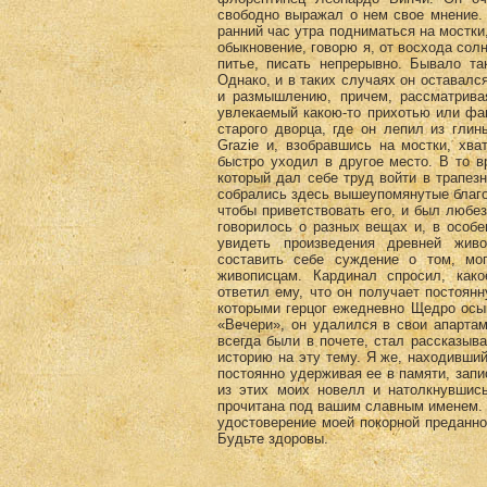
свободно выражал о нем свое мнение. 
ранний час утра подниматься на мостки
обыкновение, говорю я, от восхода солн
питье, писать непрерывно. Бывало та
Однако, и в таких случаях он оставалс
и размышлению, причем, рассматривая
увлекаемый какою-то прихотью или фан
старого дворца, где он лепил из гли
Grazie и, взобравшись на мостки, хва
быстро уходил в другое место. В то в
который дал себе труд войти в трапез
собрались здесь вышеупомянутые благо
чтобы приветствовать его, и был любе
говорилось о разных вещах и, в особ
увидеть произведения древней живо
составить себе суждение о том, мо
живописцам. Кардинал спросил, како
ответил ему, что он получает постоянн
которыми герцог ежедневно Щедро осып
«Вечери», он удалился в свои апартам
всегда были в почете, стал рассказы
историю на эту тему. Я же, находивший
постоянно удерживая ее в памяти, запи
из этих моих новелл и натолкнувшись
прочитана под вашим славным именем. 
удостоверение моей покорной преданн
Будьте здоровы.