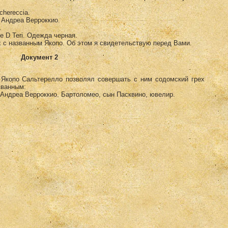
chereccia.
 Андреа Верроккио.
.
 D Teri. Одежда черная.
х с названным Якопо. Об этом я свидетельствую перед Вами.
Документ 2
. Якопо Сальтерелло позволял совершать с ним содомский грех
званным:
 Андреа Верроккио. Бартоломео, сын Пасквино, ювелир.