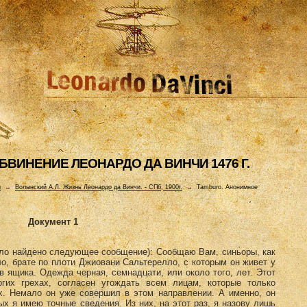
ВИHЕHИЕ ЛЕОHАРДО ДА ВИHЧИ 1476 Г.
и
→
Волынский А.Л. Жизнь Леонардо да Винчи. - СПб, 1900г.
→
Tamburo. Анонимное
Документ 1
ыло найдено следующее сообщение): Сообщаю Вам, синьоры, как
о, брате по плоти Джиовани Сальтерелло, с которым он живет у
ив ящика. Одежда черная, семнадцати, или около того, лет. Этот
гих грехах, согласен угождать всем лицам, которые только
х. Немало он уже совершил в этом направлении. А именно, он
х я имею точные сведения. Из них, на этот раз, я назову лишь