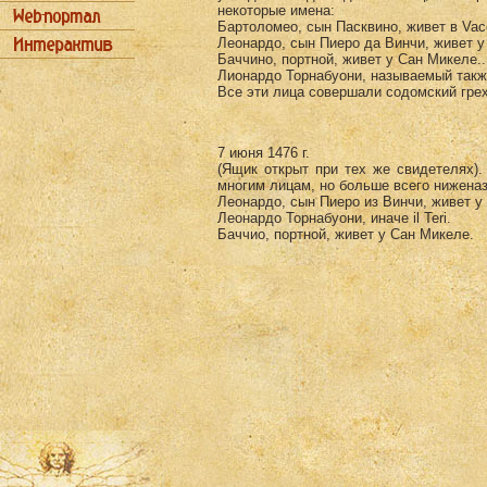
некоторые имена:
Бартоломео, сын Пасквино, живет в Vac
Леонардо, сын Пиеро да Винчи, живет у
Баччино, портной, живет у Сан Микеле..
Лионардо Торнабуони, называемый также
Все эти лица совершали содомский гре
7 июня 1476 г.
(Ящик открыт при тех же свидетелях)
многим лицам, но больше всего нижена
Леонардо, сын Пиеро из Винчи, живет у
Леонардо Торнабуони, иначе il Teri.
Баччио, портной, живет у Сан Микеле.