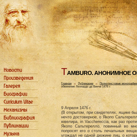
T
AMBURO. АHОHИМHОЕ ОБ
Главная
→
Публикации
→
Полнотекстовые монографи
обвинение Леонардо да Винчи 1476 г.
9 Апреля 1476 г.
(В открытом, при свидетелях, ящике б
нечто достоверное, о Якопо Сальтерелл
ювелира, in Vacchereccia, как раз прот
Якопо Сальтерелло, повинный во мно
попросят его о столь печальных веща
угождал не одной дюжине лиц, о которы