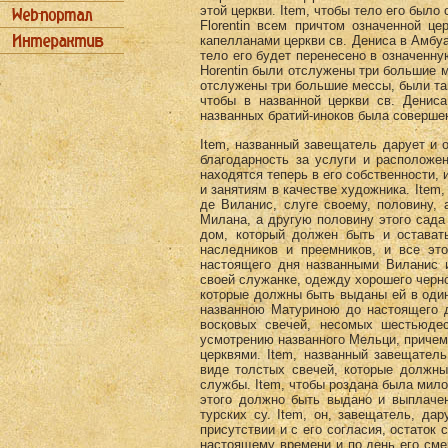
этой церкви. Item, чтобы тело его было
Florentin всем причтом означенной це
капелланами церкви св. Дениса в Амбуа
тело его будет перенесено в означенну
Horentin были отслужены три большие м
отслужены три большие мессы, были так
чтобы в названной церкви св. Денис
названных братий-иноков была соверше
Item, названный завещатель дарует и 
благодарность за услуги и расположен
находятся теперь в его собственности, 
и занятиям в качестве художника. Item,
де Виланис, слуге своему, половину, 
Милана, а другую половину этого сада
дом, который должен быть и оставать
наследников и преемников, и все эт
настоящего дня названными Виланис и
своей служанке, одежду хорошего черно
которые должны быть выданы ей в один 
названною Матуриною до настоящего д
восковых свечей, несомых шестьюде
усмотрению названного Мельци, приче
церквями. Item, названный завещател
виде толстых свечей, которые должны
службы. Item, чтобы роздана была мило
этого должно быть выдано и выплачен
турских су. Item, он, завещатель, да
присутствии и с его согласия, остаток
настоящему времени и по день его сме