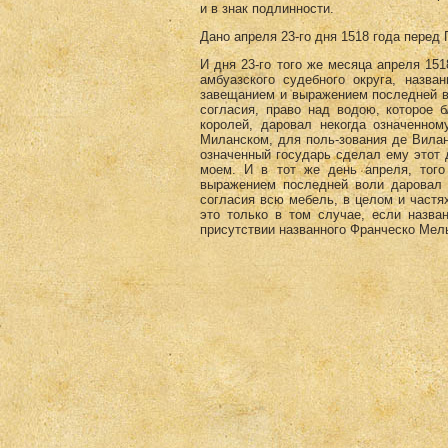
и в знак подлинности.
Дано апреля 23-го дня 1518 года перед
И дня 23-го того же месяца апреля 151
амбуазского судебного округа, назв
завещанием и выражением последней во
согласия, право над водою, которое 
королей, даровал некогда означенном
Миланском, для поль-зования де Вилан
означенный государь сделал ему этот 
моем. И в тот же день апреля, тог
выражением последней воли даровал о
согласия всю мебель, в целом и частях
это только в том случае, если назва
присутствии названного Франческо Мель