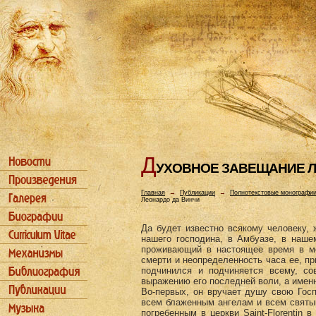
Д
УХОВHОЕ ЗАВЕЩАHИЕ Л
Главная
→
Публикации
→
Полнотекстовые монографи
Леонардо да Винчи
Да будет известно всякому человеку, 
нашего господина, в Амбуазе, в наше
проживающий в настоящее время в ме
смерти и неопределенность часа ее, пр
подчинился и подчиняется всему, с
выражению его последней воли, а имен
Во-первых, он вручает душу свою Гос
всем блаженным ангелам и всем святы
погребенным в церкви Saint-Florentin 