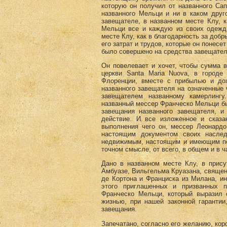
которую он получил от названного Сап
названного Мельци и ни в каком друг
завещателе, в названном месте Клу, к
Мельци все и каждую из своих одежд,
месте Клу, как в благодарность за добр
его затрат и трудов, которые он понесе
было совершено на средства завещател
Он повелевает и хочет, чтобы сумма в
церкви Santa Maria Nuova, в город
Флоренции, вместе с прибылью и дох
названного завещателя на означенные 
завещателем названному камерлингу
названный мессер Франческо Мельци бы
завещания названного завещателя, 
действие. И все изложенное и сказа
выполнения чего он, мессер Леонардо
настоящим документом своих насле
недвижимым, настоящим и имеющим пос
точном смысле, от всего, в общем и в 
Дано в названном месте Клу, в прису
Амбуазе, Вильгельма Круазана, священ
де Кортона и Франциска из Милана, и
этого приглашенных и призванных п
Франческо Мельци, который выразил 
жизнью, при нашей законной гарантии
завещания.
Запечатано, согласно его желанию, кор