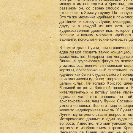
между этим последним и Христом, зло
раввином он, со своею злобою и фан
отношению к Христу группу. По правую 
Это та же механика идейных и психолог
да Винчи, и которую Луини, очевидно,
другу и в каждой из них есть кон
художественной диалектики, которое
блеском и шумом могучего идейного 
варианте, психологические контрасты д
В самом деле, Луини, при ограниченно
едва ли мог создать такую концепцию, 
замысловатое. Недаром под лондонско
Винчи: в группировке фигур по психо
угадывалось веяние винчианской мысл
картины, обезображенный скверными но
идущее как бы из студии самого Леонар
психологически-идейное творчество, 
целый культ. Не только Христос шле
большей остроты, большей тонкости. 
интеллигентных и потому более увлек
сделано ухо этого раввина на то
аристократичнее, чем у Луини. Соседни
умного человека. Все его лицо освеще
какая-то недоверчивая мысль. У Луини 
Луини, мучительно ставит вопрос о том
Исторические данные и один художест
вопроса. Известно, что мантуанская ге
картину с изображением отрока Хрис
Леонардо да Винчи, до нас не дошл