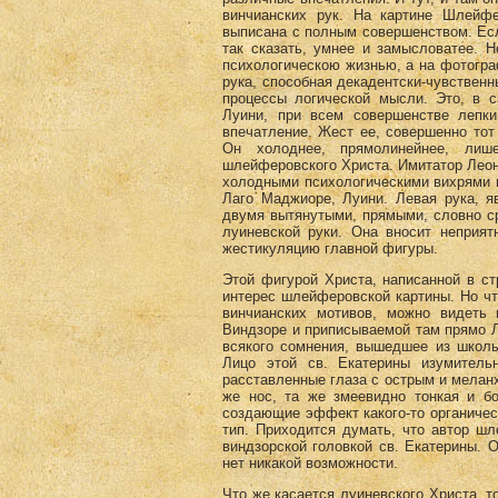
винчианских рук. На картине Шлейф
выписана с полным совершенством. Если
так сказать, умнее и замысловатее. Н
психологическою жизнью, а на фотогра
рука, способная декадентски-чувствен
процессы логической мысли. Это, в 
Луини, при всем совершенстве лепки 
впечатление. Жест ее, совершенно тот
Он холоднее, прямолинейнее, лише
шлейферовского Христа. Имитатор Леона
холодными психологическими вихрями 
Лаго Маджиоре, Луини. Левая рука, я
двумя вытянутыми, прямыми, словно с
луиневской руки. Она вносит неприя
жестикуляцию главной фигуры.
Этой фигурой Христа, написанной в ст
интерес шлейферовской картины. Но что
винчианских мотивов, можно видеть
Виндзоре и приписываемой там прямо Л
всякого сомнения, вышедшее из школы
Лицо этой св. Екатерины изумитель
расставленные глаза с острым и меланх
же нос, та же змеевидно тонкая и б
создающие эффект какого-то органическ
тип. Приходится думать, что автор ш
виндзорской головкой св. Екатерины. 
нет никакой возможности.
Что же касается луиневского Христа, т