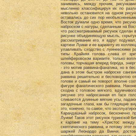
занимаясь, между прочим, рисункам
мысленно классифицируя их по разли
невольно остановился на одном рисун
оставались до сих пор необъясненным
Восток думали одно время, что рисуно
наброском с натуры, сделанным на Вост
что рассматриваемый рисунок сделан в 
рисунке объединяющую мысль, скрытую
рассматривании его, я вдруг подумал
картине Луини и ее варианту из коллек
улавливать сходство с луиневскими р
типы. Крайняя голова слева от зр
шлейферовском варианте, только вопл
головы, торчащая вперед борода, энерг
- это мотив раввина-фанатика, но в бе
дана в этом быстром наброске сангвин
раввина решительно и бесповоротно от
голове и самый ее поворот вполне соо
фигуре фанатического раввина. Наконе
сходна с головою мягкого, вдумчивог
рисунке это набросанная en face гол
сливаются длинные мягкие усы, падающ
загадочные глаза, как бы глядящие в
это, конечно, то самое, что эксплуатир
Карандашный набросок, бесконечно пр
Луини! Таков этот рисунок туринской би
к картине на тему «Христос между 
скептического раввина, и потому этот 
шаржей Леонардо да Винчи, достов
шлейферовском варианте, так сказать,