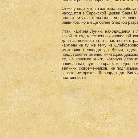
Отмечу еще, что та же тема разработан
находится в Саронской церкви Santa M
поднятым указательным пальцем правой 
раввинов, но в еще более бледной разра
Итак, картина Луини, находящаяся в 
какой-то художественно-живописной к
для нас неизвестна, а в частности отр
картины на ту же тему из шлейферовс
имитацию Леонардо да Винчи, сдела
представляет именно имитацию, доказы
ее, на корешке книги, которую держи
написанные, судя по краскам, одновре
великих современников, не подписыва
глазах историков Леонардо да Винч
подлинности.