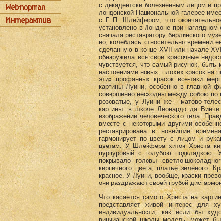
с декадентски болезненным лицом и пр
лондонской Национальной галерее имеет
с Г. П. Шлейфером, что окончательно
установлено в Лондоне при наглядном с
сначала реставратору берлинского музе
но, колеблясь относительно времени ее
сделанную в конце XVII или начале XVI
обнаружила все свои красочные недост
чувствуется, что самый рисунок, быть 
наслоениями новых, плохих красок на п
этих профанных красок все-таки мер
картины Луини, особенно в главной ф
совершенно несходны между собою по ц
розоватые, у Луини же - матово-теле
картины: в школе Леонардо да Винчи 
изображении человеческого тела. Правд
вместе с некоторыми другими особенно
реставрирована в новейшие времен
гармонирует по цвету с лицом и рук
цветам. У Шлейфера хитон Христа кир
пурпуровый с голубою подкладкою. У
покрывало головы светло-шоколадно
кирпичного цвета, платье зеленого. К
красное. У Луини, вообще, краски пре
они раздражают своей грубой дисгармо
Что касается самого Христа на карти
представляет живой интерес для ху
индивидуальности, как если бы ху
винчианской школы модель, может бы