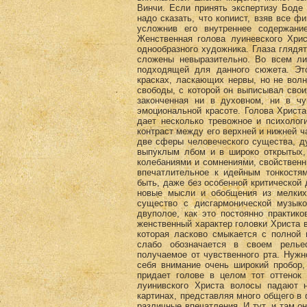
Винчи. Если принять экспертизу Боде
надо сказать, что копиист, взяв все ф
усложнив его внутреннее содержан
Женственная голова луиневского Хрис
однообразного художника. Глаза глядят
сложены невыразительно. Во всем лиц
подходящей для данного сюжета. Это
красках, ласкающих нервы, но не вол
свободы, с которой он выписывал свои
законченная ни в духовном, ни в чу
эмоциональной красоте. Голова Христ
дает несколько тревожное и психолог
контраст между его верхней и нижней ч
две сферы человеческого существа, д
выпуклым лбом и в широко открытых, 
колебаниями и сомнениями, свойствен
впечатлительное к идейным тонкостям
быть, даже без особенной критической 
новые мысли и обобщения из мелких
существо с дисгармонической музыко
двуполое, как это постоянно практик
женственный характер головки Христа в
которая ласково смыкается с полной 
слабо обозначается в своем релье
получаемое от чувственного рта. Нуж
себя внимание очень широкий пробор
придает голове в целом тот оттенок 
луинивского Христа волосы падают 
картинах, представляя много общего в 
различные впечатления. И тут, и там о