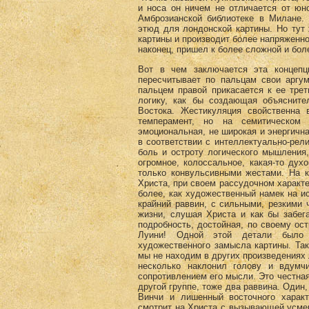
и носа он ничем не отличается от юн
Амброзианской библиотеке в Милане.
этюд для лондонской картины. Но тут 
картины и производит более напряженно
наконец, пришел к более сложной и бол
Вот в чем заключается эта концепц
пересчитывает по пальцам свои аргу
пальцем правой прикасается к ее тре
логику, как бы создающая объяснит
Востока. Жестикуляция свойственна
темперамент, но на семитическом 
эмоциональная, не широкая и энергична
в соответствии с интеллектуально-рел
боль и остроту логического мышления,
огромное, колоссальное, какая-то дух
только конвульсивными жестами. На к
Христа, при своем рассудочном характе
более, как художественный намек на и
крайний раввин, с сильными, резкими 
жизни, слушая Христа и как бы забег
подробность, достойная, по своему ос
Луини! Одной этой детали было 
художественного замысла картины. Так
мы не находим в других произведениях 
несколько наклонил голову и вдумч
сопротивлением его мысли. Это честная
другой группе, тоже два раввина. Один
Винчи и лишенный восточного характ
смотрит на Христа с вызывающей усмеш