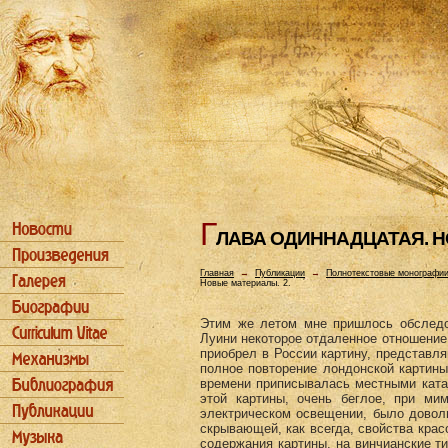
Г
ЛАВА ОДИHHАДЦАТАЯ. Н
Главная
→
Публикации
→
Полнотекстовые монографи
Новые материалы. 2.
Этим же летом мне пришлось обследо
Луини некоторое отдаленное отношение
приобрел в России картину, представл
полное повторение лондонской картины
времени приписывалась местными ката
этой картины, очень беглое, при ми
электрическом освещении, было доволь
скрывающей, как всегда, свойства красо
содержания картины, на винчианские ти