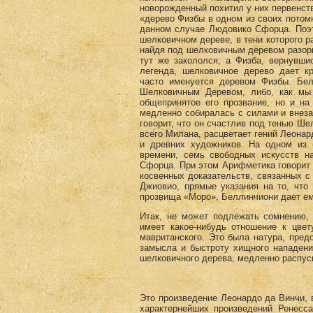
новорожденный похитил у них первенство
«дерево Физбы в одном из своих потомк
данном случае Людовико Сфорца. Поэ
шелковичном дереве, в тени которого р
найдя под шелковичным деревом разорв
тут же закололся, а Физба, вернувши
легенда, шелковичное дерево дает к
часто именуется деревом Физбы. Бе
Шелковичным Деревом, либо, как мы
общепринятое его прозвание, но и на
медленно собиралась с силами и внез
говорит, что он счастлив под тенью Ше
всего Милана, расцветает гений Леонар
и древних художников. На одном из 
времени, семь свободных искусств 
Сфорца. При этом Арифметика говорит о
косвенных доказательств, связанных 
Джиовио, прямые указания на то, что
прозвища «Моро», Беллинчиони дает ему 
Итак, не может подлежать сомнению, 
имеет какое-нибудь отношение к цве
мавританского. Это была натура, пре
замысла и быстроту хищного нападения
шелковичного дерева, медленно распус
Это произведение Леонардо да Винчи, 
характернейших произведений Ренесса