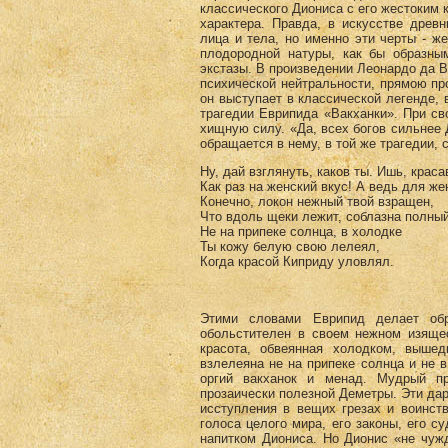
классического Диониса с его жестоким
характера. Правда, в искусстве древ
лица и тела, но именно эти черты - ж
плодородной натуры, как бы образны
экстазы. В произведении Леонардо да В
психической нейтральности, прямою п
он выступает в классической легенде, 
трагедии Еврипида «Вакханки». При св
хищную силу. «Да, всех богов сильнее 
обращается в нему, в той же трагедии,
Ну, дай взглянуть, каков ты. Ишь, краса
Как раз на женский вкус! А ведь для же
Конечно, локон нежный твой взращен,
Что вдоль щеки лежит, соблазна полный
Не на припеке солнца, в холодке
Ты кожу белую свою лелеял,
Когда красой Киприду уловлял.
Этими словами Еврипид делает обр
обольстителен в своем нежном изящес
красота, обвеянная холодком, выше
взлелеяна не на припеке солнца и не в
оргий вакханок и менад. Мудрый пр
прозаически полезной Деметры. Эти дар
исступления в вещих грезах и воинст
голоса целого мира, его законы, его с
напитком Диониса. Но Дионис «не чужд