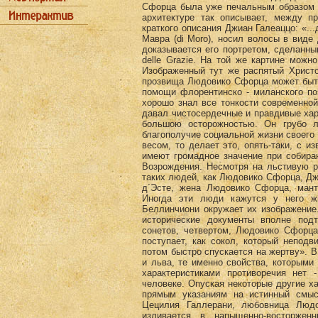
Сфорца была уже печальным образом за
архитектуре так описывает, между п
краткого описания Джиан Галеаццо: «..
Мавра (di Моrо), носил волосы в виде 
доказывается его портретом, сделанн
delle Grazie. На той же картине можн
Изображенный тут же распятый Христ
прозвища Людовико Сфорца может быть
помощи флорентинско - миланского по
хорошо знал все тонкости современной
давал чистосердечные и правдивые хар
большою осторожностью. Он грубо л
благополучие социальной жизни своего
весом, то делает это, опять-таки, с и
имеют громадное значение при собира
Возрождения. Несмотря на льстивую р
таких людей, как Людовико Сфорца, Дж
д´Эсте, жена Людовико Сфорца, манту
Иногда эти люди кажутся у него ж
Беллинчиони окружает их изображение
исторические документы вполне под
сонетов, четвертом, Людовико Сфорца
поступает, как сокол, который непод
потом быстро спускается на жертву». 
и льва, те именно свойства, которым
характеристиками противоречия нет
человеке. Опуская некоторые другие х
прямым указаниям на истинный смыс
Цецилия Галлерани, любовница Люд
изливается в напыщенно-восторжен