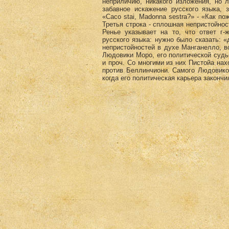
неприличию, никакого изложения, но 
забавное искажение русского языка, 
«Сасо stai, Madonna sestra?» - «Как по
Третья строка - сплошная непристойнос
Ренье указывает на то, что ответ г
русского языка: нужно было сказать: «д
непристойностей в духе Манганелло, в
Людовики Моро, его политической судьб
и проч. Со многими из них Пистойа на
против Беллинчиони. Самого Людовико
когда его политическая карьера законч