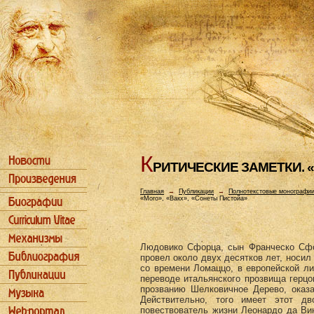
К
РИТИЧЕСКИЕ ЗАМЕТКИ. 
Главная
→
Публикации
→
Полнотекстовые монографи
«Моrо», «Вакх», «Сонеты Пистойа»
Людовико Сфорца, сын Франческо Сфор
провел около двух десятков лет, носил
со времени Ломаццо, в европейской л
переводе итальянского прозвища герцо
прозванию Шелковичное Дерево, оказ
Действительно, того имеет этот д
повествователь жизни Леонардо да Ви