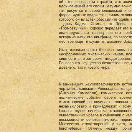
объятое внезапным страхом, это знач
вдохновивший его своим безумно воинс
так рисуется в своей юношеской и о
фарос, чудные кудри его с синим отлив
которого он властен обессилить одним 
- дочь Кадма, Семела, от Зевса, 
«Громозвучный» хорошо передает его 
индивидуальных границ при его при
вскормившими его нимфами, по заросля
лес, трепещет и шумит от дыхания Вакх
Итак, женские черты Диониса лишь наме
бесформенных мистических начал, все
хищное и в то же время плодотворное,
Ренессанса - существо бездеятельное, 
древнего, так и нового мира.
К важнейшим библиографическим источ
черты итальянского Ренессанса конца 
(Антонио Каммелли), комического поэ
политические события своего врем
стихотворений он начинает словами: 
незамысловато и принадлежит к тому 
Грязные шутки, циническая откровенно
общественных нравов в смешении с наме
восьмидесяти сонетов Пистойа, переи
Множество стихотворений у него, к
burchiellesca». Отмечу, между про