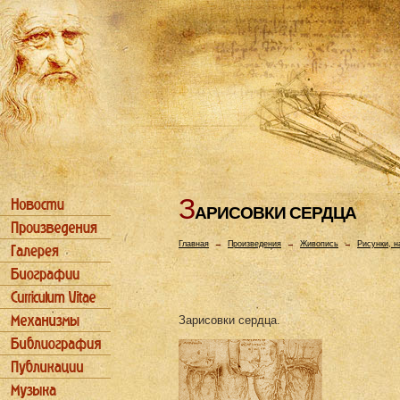
З
АРИСОВКИ СЕРДЦА
Главная
→
Произведения
→
Живопись
→
Рисунки, н
Зарисовки сердца.