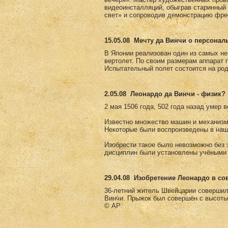
видеоинсталляций, обыграв старинны
свет» и сопроводив демонстрацию фре
15.05.08
Мечту да Винчи о персонал
В Японии реализован один из самых не
вертолет. По своим размерам аппарат 
Испытательный полет состоится на род
2.05.08
Леонардо да Винчи - физик?
2 мая 1506 года, 502 года назад умер 
Известно множество машин и механизм
Некоторые были воспроизведены в наш
Изобрести такое было невозможно без з
дисциплин были установлены учёными 
29.04.08
Изобретение Леонардо в с
36-летний житель Швейцарии совершил
Винчи. Прыжок был совершён с высоты
© AP