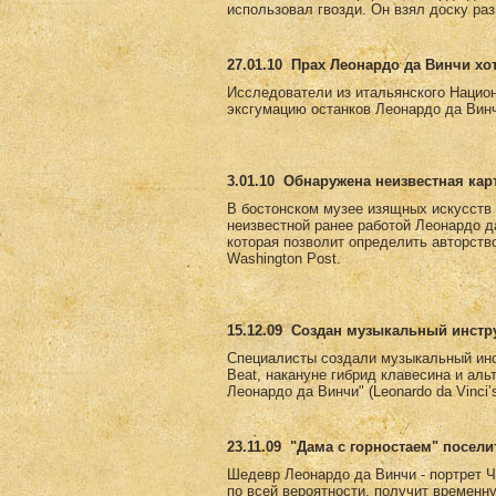
использовал гвозди. Он взял доску раз
27.01.10
Прах Леонардо да Винчи хо
Исследователи из итальянского Национ
эксгумацию останков Леонардо да Винч
3.01.10
Обнаружена неизвестная кар
В бостонском музее изящных искусств е
неизвестной ранее работой Леонардо д
которая позволит определить авторств
Washington Post.
15.12.09
Создан музыкальный инстру
Специалисты создали музыкальный инс
Beat, накануне гибрид клавесина и ал
Леонардо да Винчи" (Leonardo da Vinci
23.11.09
"Дама с горностаем" посели
Шедевр Леонардо да Винчи - портрет Ч
по всей вероятности, получит временн