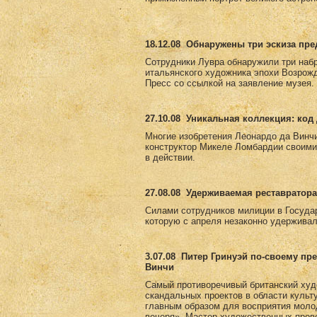
18.12.08
Обнаружены три эскиза пр
Сотрудники Лувра обнаружили три набр
итальянского художника эпохи Возрожд
Пресс со ссылкой на заявление музея.
27.10.08
Уникальная коллекция: код 
Многие изобретения Леонардо да Винчи
конструктор Микеле Ломбардии своими
в действии.
27.08.08
Удерживаемая реставратора
Силами сотрудников милиции в Госуда
которую с апреля незаконно удерживал
3.07.08
Питер Гринуэй по-своему пр
Винчи
Самый противоречивый британский худ
скандальных проектов в области культ
главным образом для восприятия моло
вечеря». Мастер художественных пров