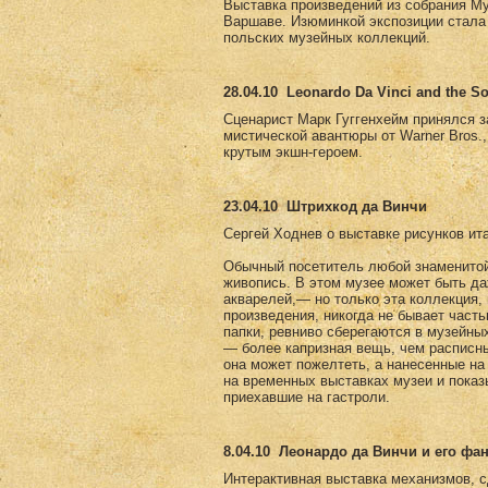
Выставка произведений из собрания Му
Варшаве. Изюминкой экспозиции стала 
польских музейных коллекций.
28.04.10
Leonardo Da Vinci and the So
Сценарист Марк Гуггенхейм принялся за 
мистической авантюры от Warner Bros.
крутым экшн-героем.
23.04.10
Штрихкод да Винчи
Сергей Ходнев о выставке рисунков ит
Обычный посетитель любой знаменитой 
живопись. В этом музее может быть да
акварелей,— но только эта коллекция,
произведения, никогда не бывает част
папки, ревниво сберегаются в музейны
— более капризная вещь, чем расписны
она может пожелтеть, а нанесенные на
на временных выставках музеи и пока
приехавшие на гастроли.
8.04.10
Леонардо да Винчи и его фа
Интерактивная выставка механизмов, с