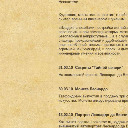
Невшателе.
Художник, мечтатель и практик, гений 
считал военным инженером и ученым.
«Владею способами постройки легчайши
переносить и при помощи которых мож
безопасные и неприступные… а в случ
снаряды прекраснейшей и удобнейшей 
приспособлений, весьма пригодных к н
огромнейшей бомбарды, и порох, и дым
инженерные умения и возможности.
31.03.10
Секреты "Тайной вечери"
На знаменитой фреске Леонардо да Вин
30.03.10
Монета Леонардо
Татфондбанк выпустил в продажу три 
искусства. Монеты инкрустированы пр
13.02.10
Портрет Леонардо да Винчи 
Как пишет портал Lookatme.ru, художни
знаменитый автопортрет Леонардо да Ви