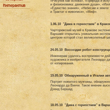
«Рисунок как основа», «Природа и иск
и физиономика: движения души», «Изоб
«Единство знания», «Небесам и земле:
и Трактат о живописи», «Миф».
1.06.10
"Дама в горностаем" в Крако
Чарторижский музей в Кракове экспони
Варшаве открылась уникальная экспоз
центром которой стал великолепный ш
24.05.10
Воссоздан робот конструкц
Инженерам удалось воспроизвести дей
художника и изобретателя Леонардо д
от копирования.
19.05.10
Обнаруженный в Италии авт
Портрет пожилого мужчины, обнаружен
Леонардо да Винчи. Такое мнение выск
Дэвид Бершад.
18.05.10
"Дама с горностаем" в Вар