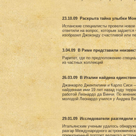
23.10.09
Раскрыта тайна улыбки Мо
Испанские специалисты провели новое
ответили на вопрос, которым задается
изобразил Джоконду счастливой или пе
3.04.09
В Риме представили неизвес
Раритет, где по предположению специа
из частных коллекций
26.03.09
В Италии найдена единстве
Джанкарло Джентилини и Карло Сиси —
найденная ими 19 лет назад году терр
работой Леонардо да Винчи. По мнению 
молодой Леонардо учился у Андреа Вер
29.01.09
Исследователи разглядели 
Итальянским ученым удалось обнаружи
разгар Международного астрономическ
прижизненный портрет великого астро