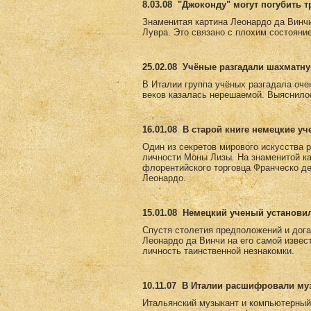
8.03.08
"Джоконду" могут погубить 
Знаменитая картина Леонардо да Винч
Лувра. Это связано с плохим состояни
25.02.08
Учёные разгадали шахматну
В Италии группа учёных разгадала оче
веков казалась нерешаемой. Выяснилос
16.01.08
В старой книге немецкие у
Один из секретов мирового искусства 
личности Моны Лизы. На знаменитой к
флорентийского торговца Франческо де
Леонардо.
15.01.08
Немецкий ученый установи
Спустя столетия предположений и дога
Леонардо да Винчи на его самой извес
личность таинственной незнакомки.
10.11.07
В Италии расшифровали му
Итальянский музыкант и компьютерный