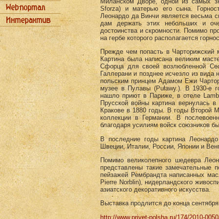
Миланском Дворе, одной из самых з
Sforza) и матерью его сына. Горно
Леонардо да Винчи является весьма с
дам держать этих небольших и оче
достоинства и скромности. Помимо пр
на гербе которого располагается горнос
Прежде чем попасть в Чарторижский м
Картина была написана великим маст
Сфорца для своей возлюбленной Сес
Галлерани и позднее исчезло из вида 
польским принцем Адамом Ежи Чартори
музее в Пулавы (Puławy.). В 1930-е 
нашло приют в Париже, в отеле Lambe
Прусской войны картина вернулась в
Кракове в 1880 годы. В годы Второй 
коллекции в Германии. В послевоен
благодаря усилиям войск союзников бы
В последние годы картина Леонард
Швеции, Италии, России, Японии и Вен
Помимо великолепного шедевра Леон
представлены такие замечательные п
пейзажей Рембрандта написанных мас
Pierre Norblin), нидерландского живос
азиатского декоративного искусства.
Выставка продлится до конца сентября
http://www.privet-polsha.ru/174/2010-005