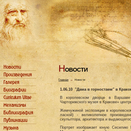
Н
ОВОСТИ
Главная
→
Новости
1.06.10
"Дама в горностаем" в Крако
В королевском дворце в Варшаве 
Чарторижского музея в Кракове» центр
Жемчужиной экспозиции в королевско
лаской) - великолепное произведен
скульптора, архитектора и выдающегос
Портрет изображает юную Сесилию Га