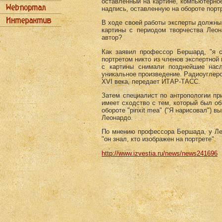
оставленный на картине, компьютерно
надпись, оставленную на обороте порт
В ходе своей работы эксперты должны 
картины с периодом творчества Леон
автор?
Как заявил профессор Бершард, "я с
портретом никто из членов экспертной 
с картины снимали позднейшие насл
уникальное произведение. Радиоуглеро
ХVI века, передает ИТАР-ТАСС.
Затем специалист по антропологии при
имеет сходство с тем, который был об
обороте "pinxit mea" ("Я нарисовал") 
Леонардо.
По мнению профессора Бершада, у Лео
"он знал, кто изображен на портрете".
http://www.izvestia.ru/news/news241696